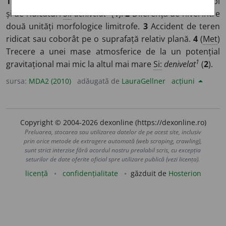
1
Pierdere a netezimii, a nivelării prin formarea de gropi
1
și de ridicături
Si:
denivelat
(
1
).
2
Diferență de nivel între
două unități morfologice limitrofe.
3
Accident de teren
ridicat sau coborât pe o suprafață relativ plană.
4
(
Met
)
Trecere a unei mase atmosferice de la un potențial
1
gravitațional mai mic la altul mai mare
Si:
denivelat
(
2
).
sursa:
MDA2 (2010)
adăugată de
LauraGellner
acțiuni
Copyright © 2004-2026 dexonline (https://dexonline.ro)
Preluarea, stocarea sau utilizarea datelor de pe acest site, inclusiv
prin orice metode de extragere automată (web scraping, crawling),
sunt strict interzise fără acordul nostru prealabil scris, cu excepția
seturilor de date oferite oficial spre utilizare publică (vezi licența).
licență
confidențialitate
găzduit de
Hosterion