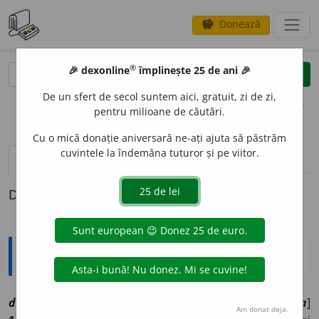
Donează
savings
®
®
🎉 dexonline
împlinește 25 de ani 🎉
caută
clear
search
De un sfert de secol suntem aici, gratuit, zi de zi,
opțiuni
pentru milioane de căutări.
Cu o mică donație aniversară ne-ați ajuta să păstrăm
cuvintele la îndemâna tuturor și pe viitor.
definiții (1)
Definiția cu ID-ul 1057836:
Explicative DEX
denivel
a
re
sf
[
At:
PREV. ACCID. 17 /
Pl:
~l
ă
ri
/
E:
denivela
]
Am donat deja.