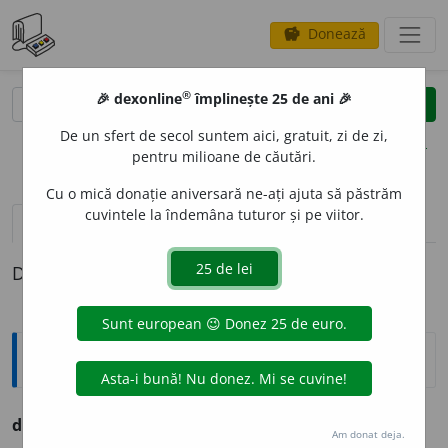
Donează
savings
®
®
🎉 dexonline
împlinește 25 de ani 🎉
caută
clear
search
De un sfert de secol suntem aici, gratuit, zi de zi,
opțiuni
pentru milioane de căutări.
Cu o mică donație aniversară ne-ați ajuta să păstrăm
cuvintele la îndemâna tuturor și pe viitor.
definiții (1)
Definiția cu ID-ul 1306500:
Ortografice DOOM
denivel
a
re
s.
f.
,
g.-d.
art.
denivel
ă
rii
;
pl.
denivel
ă
ri
Am donat deja.