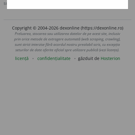
sursa:
DOOM 3 (2021)
adăugată de
gall
acțiuni
Copyright © 2004-2026 dexonline (https://dexonline.ro)
Preluarea, stocarea sau utilizarea datelor de pe acest site, inclusiv
prin orice metode de extragere automată (web scraping, crawling),
sunt strict interzise fără acordul nostru prealabil scris, cu excepția
seturilor de date oferite oficial spre utilizare publică (vezi licența).
licență
confidențialitate
găzduit de
Hosterion