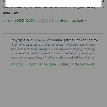
sub valoarea reală; a subaprecia; a subestima; a
subevalua. 2) A face să se deprecieze. [Sil.
-ci-a
] /<fr.
déprécier
sursa:
NODEX (2002)
adăugată de
siveco
acțiuni
Copyright © 2004-2026 dexonline (https://dexonline.ro)
Preluarea, stocarea sau utilizarea datelor de pe acest site, inclusiv
prin orice metode de extragere automată (web scraping, crawling),
sunt strict interzise fără acordul nostru prealabil scris, cu excepția
seturilor de date oferite oficial spre utilizare publică (vezi licența).
licență
confidențialitate
găzduit de
Hosterion