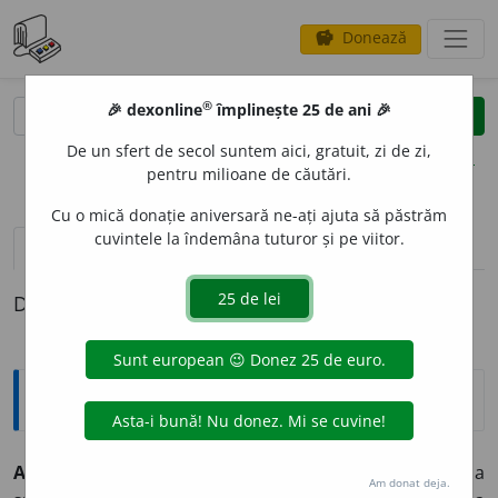
Donează
savings
®
®
🎉 dexonline
împlinește 25 de ani 🎉
caută
clear
search
De un sfert de secol suntem aici, gratuit, zi de zi,
opțiuni
pentru milioane de căutări.
Cu o mică donație aniversară ne-ați ajuta să păstrăm
cuvintele la îndemâna tuturor și pe viitor.
definiții (1)
Definiția cu ID-ul 331384:
Explicative DEX
A DEPRECI
A
~
e
z
tranz.
1)
(persoane sau lucruri)
A aprecia
Am donat deja.