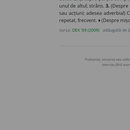
unul de altul; strâns.
3.
(Despre 
sau acțiuni; adesea adverbial) 
repetat, frecvent. ♦ (Despre mișc
sursa:
DEX '09 (2009)
adăugată de
Preluarea, stocarea sau utiliz
interzise fără acor