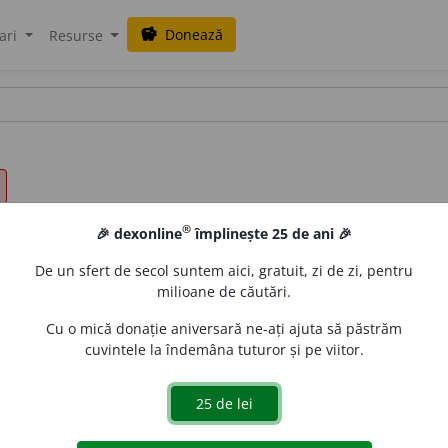
Donează
savings
ari
Resurse
®
🎉 dexonline
împlinește 25 de ani 🎉
De un sfert de secol suntem aici, gratuit, zi de zi, pentru
milioane de căutări.
Cu o mică donație aniversară ne-ați ajuta să păstrăm
cuvintele la îndemâna tuturor și pe viitor.
(Despre colectivități sau corpuri compuse din unități ide
ale foarte mici sau cu foarte puține goluri între părți. ♦
nte ale unei colectivități sau ale unei unități) Așezat unu