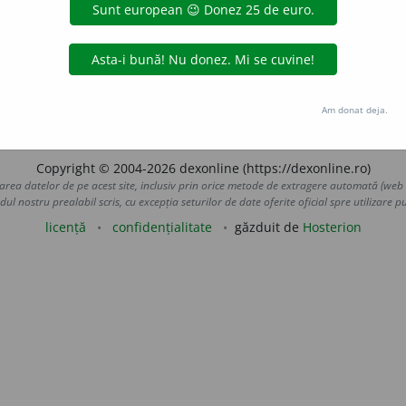
ploaie, ceață, umbră etc.) Compact, dens; de nepătruns.
II.
Care se repetă de (mai) multe ori la intervale mici de tim
ări care se repetă; adesea adverbial) Repede, iute, grăbit. –
LauraGellner
acțiuni
Am donat deja.
Copyright © 2004-2026 dexonline (https://dexonline.ro)
area datelor de pe acest site, inclusiv prin orice metode de extragere automată (web s
dul nostru prealabil scris, cu excepția seturilor de date oferite oficial spre utilizare pub
licență
confidențialitate
găzduit de
Hosterion