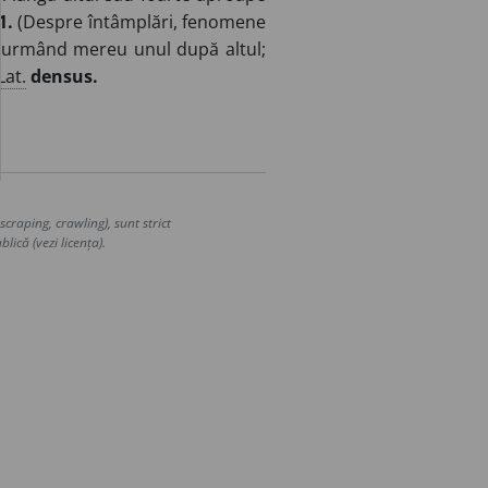
 1.
(Despre întâmplări, fenomene
p, urmând mereu unul după altul;
Lat.
densus.
craping, crawling), sunt strict
lică (vezi licența).