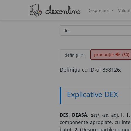
Despre noi
Volunt
®
pronunție
(50)
volume_up
definiții (1)
Definiția cu ID-ul 858126:
Explicative DEX
DES, DE
A
SĂ,
deși, -se,
adj.
I. 1.
componente apropiate, cu interv
bătut.
2.
(Despre părțile compone