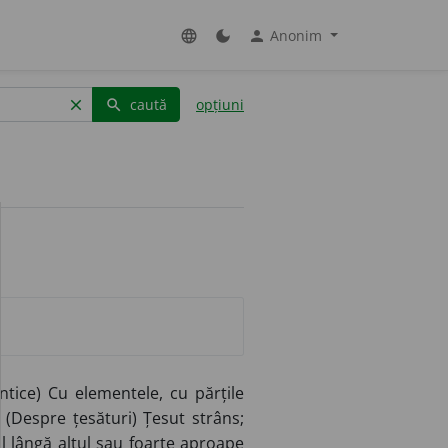
Anonim
language
dark_mode
person
caută
opțiuni
clear
search
ntice) Cu elementele, cu părțile
 (Despre țesături) Țesut strâns;
l lângă altul sau foarte aproape