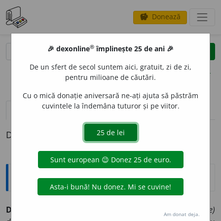
Donează
savings
®
®
🎉 dexonline
împlinește 25 de ani 🎉
caută
clear
search
De un sfert de secol suntem aici, gratuit, zi de zi,
opțiuni
pentru milioane de căutări.
Cu o mică donație aniversară ne-ați ajuta să păstrăm
cuvintele la îndemâna tuturor și pe viitor.
pronunție
(50)
volume_up
definiții (1)
Definiția cu ID-ul 9245:
Explicative DEX
DESCH
I
DERE,
deschideri,
s. f.
I.
Acțiunea de
a (se)
Am donat deja.