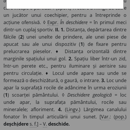
deschide
și rezultatul ei. ♦ (La șah) Primele mișcări cu
care începe o partidă. ♦ (Sport) Trecere a mingii de către
un jucător unui coechipier, pentru a întreprinde o
acțiune ofensivă. ◊
Expr.
În deschidere
= în primul meci
dintr-un cuplaj sportiv.
II. 1.
Distanța, depărtarea dintre
fălcile (
2
) unei unelte de prindere, ale unei piese de
apucat sau ale unui dispozitiv (
1
) de fixare pentru
prelucrarea pieselor. ♦ Distanța orizontală dintre
marginile spațiului unui gol.
2.
Spațiu liber într-un zid,
într-un perete etc., pentru iluminare și aerisire sau
pentru circulație. ♦ Locul unde apare sau unde se
formează o deschizătură, o gaură, o intrare.
3.
Loc unde
apar la suprafață rocile de adâncime în urma eroziunii
(
1
) scoarței pământului. ◊
Deschidere geologică
= loc
unde apar, la suprafața pământului, rocile sau
mineralele; afloriment.
4.
(
Lingv.
) Lărgimea canalului
fonator în timpul articulării unui sunet. [
Var.
: (
pop.
)
deșch
i
dere
s. f.
] –
V.
deschide.