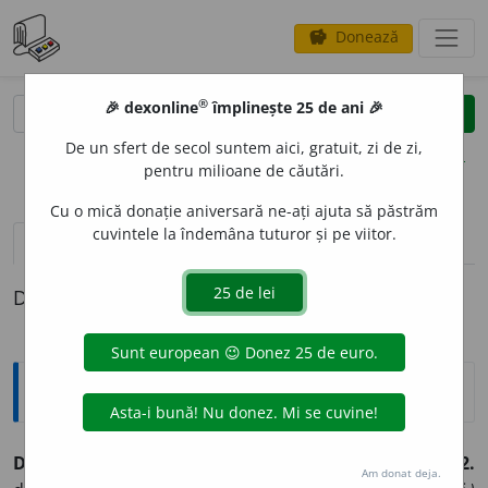
Donează
savings
®
®
🎉 dexonline
împlinește 25 de ani 🎉
caută
clear
search
De un sfert de secol suntem aici, gratuit, zi de zi,
opțiuni
pentru milioane de căutări.
Cu o mică donație aniversară ne-ați ajuta să păstrăm
cuvintele la îndemâna tuturor și pe viitor.
pronunție
(50)
volume_up
definiții (1)
Definiția cu ID-ul 983412:
Sinonime
DESCH
I
DERE
s.
1.
desfacere.
(După ~ plicului.)
2.
Am donat deja.