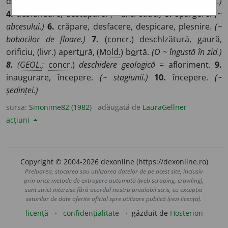
descuiere.
(~ unei uși încuiate.)
3.
căscare, căscat.
(~ gurii.)
4.
desfundare, destupare.
(~ unei sticle.)
5.
spargere.
(~
abcesului.)
6.
crăpare, desfacere, despicare, plesnire.
(~
bobocilor de floare.)
7.
(
concr.
) deschlzătură, gaură,
orificiu, (
livr.
) apert
u
ră, (
Mold.
) b
o
rtă.
(O ~ îngustă în zid.)
8.
(
GEOL.
;
concr.
)
deschidere geologică
= afloriment.
9.
inaugurare, începere.
(~ stagiunii.)
10.
începere.
(~
ședinței.)
sursa:
Sinonime82 (1982)
adăugată de
LauraGellner
acțiuni
Copyright © 2004-2026 dexonline (https://dexonline.ro)
Preluarea, stocarea sau utilizarea datelor de pe acest site, inclusiv
prin orice metode de extragere automată (web scraping, crawling),
sunt strict interzise fără acordul nostru prealabil scris, cu excepția
seturilor de date oferite oficial spre utilizare publică (vezi licența).
licență
confidențialitate
găzduit de
Hosterion