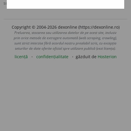
sursa:
Sinonime (2002)
adăugată de
siveco
acțiuni
Copyright © 2004-2026 dexonline (https://dexonline.ro)
Preluarea, stocarea sau utilizarea datelor de pe acest site, inclusiv
prin orice metode de extragere automată (web scraping, crawling),
sunt strict interzise fără acordul nostru prealabil scris, cu excepția
seturilor de date oferite oficial spre utilizare publică (vezi licența).
licență
confidențialitate
găzduit de
Hosterion