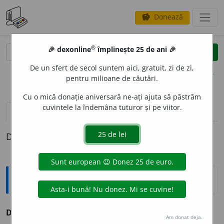
Donează
savings
®
®
🎉 dexonline
împlinește 25 de ani 🎉
caută
clear
search
De un sfert de secol suntem aici, gratuit, zi de zi,
opțiuni
pentru milioane de căutări.
Cu o mică donație aniversară ne-ați ajuta să păstrăm
cuvintele la îndemâna tuturor și pe viitor.
definiții (1)
Definiția cu ID-ul 181090:
Sinonime
DESCLOC
I
vb. a răscloci.
(A ~ o cloșcă.)
Am donat deja.