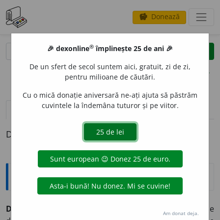
Donează
savings
®
®
🎉 dexonline
împlinește 25 de ani 🎉
caută
clear
search
De un sfert de secol suntem aici, gratuit, zi de zi,
opțiuni
pentru milioane de căutări.
Cu o mică donație aniversară ne-ați ajuta să păstrăm
cuvintele la îndemâna tuturor și pe viitor.
definiții (1)
Definiția cu ID-ul 983546:
Sinonime
DESCOTOROS
I
vb.
1.
a se debarasa, a se degaja, a se
Am donat deja.