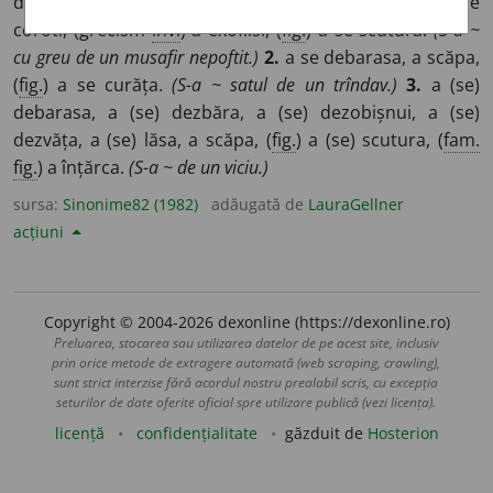
dezbăra, a scăpa, (
reg.
) a se cortorosi, (
Bucov.
) a se
coroti, (grecism
înv.
) a exoflisi, (
fig.
) a se scutura.
(S-a ~
cu greu de un musafir nepoftit.)
2.
a se debarasa, a scăpa,
(
fig.
) a se curăța.
(S-a ~ satul de un trîndav.)
3.
a (se)
debarasa, a (se) dezbăra, a (se) dezobișnui, a (se)
dezvăța, a (se) lăsa, a scăpa, (
fig.
) a (se) scutura, (
fam.
fig.
) a înțărca.
(S-a ~ de un viciu.)
sursa:
Sinonime82 (1982)
adăugată de
LauraGellner
acțiuni
Copyright © 2004-2026 dexonline (https://dexonline.ro)
Preluarea, stocarea sau utilizarea datelor de pe acest site, inclusiv
prin orice metode de extragere automată (web scraping, crawling),
sunt strict interzise fără acordul nostru prealabil scris, cu excepția
seturilor de date oferite oficial spre utilizare publică (vezi licența).
licență
confidențialitate
găzduit de
Hosterion