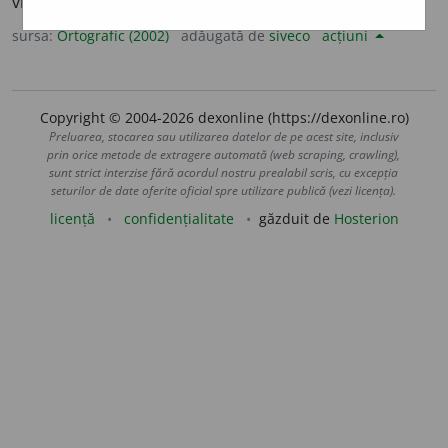
vb. ind. prez. 1 sg.
desen
e
z,
3 sg. și pl.
desene
a
ză
sursa:
Ortografic (2002)
adăugată de
siveco
acțiuni
Copyright © 2004-2026 dexonline (https://dexonline.ro)
Preluarea, stocarea sau utilizarea datelor de pe acest site, inclusiv
prin orice metode de extragere automată (web scraping, crawling),
sunt strict interzise fără acordul nostru prealabil scris, cu excepția
seturilor de date oferite oficial spre utilizare publică (vezi licența).
licență
confidențialitate
găzduit de
Hosterion