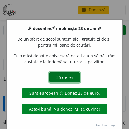
Donează
savings
®
®
🎉 dexonline
împlinește 25 de ani 🎉
caută
clear
search
De un sfert de secol suntem aici, gratuit, zi de zi,
opțiuni
pentru milioane de căutări.
Cu o mică donație aniversară ne-ați ajuta să păstrăm
cuvintele la îndemâna tuturor și pe viitor.
pronunție
(9)
volume_up
definiții (1)
Definiția cu ID-ul 239588:
Ortografice DOOM
desen
a
(a executa un desen, a se profila, a (se) contura)
Am donat deja.