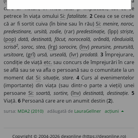
(
înv
)
~uri
/
E:
fr
destin
]
1
Forță sau voință supranaturală
care ar hotărî, în mod fatal și implacabil, tot ce se
petrece în viața omului
Si:
fatalitate.
2
Ceea ce se crede
că ar fi sortit cuiva (în bine sau în rău)
Si:
menire, noroc,
predestinare, ursită, zodie,
(rar)
predestinație,
(îpp)
striște,
(
pop
)
dată, destinată, făcut, noroceală, orândă, rânduială,
2
scrisă
, soroc, stea,
(
îrg
)
sorocire,
(
înv
)
preursire, preursită,
ursitoare,
(
grî
)
ursă, urseală,
(
îvr
)
prodată.
3
Împrejurare,
condiție de viață
etc.
sau concurs de împrejurări în care
se află sau se va afla o persoană sau o comunitate la un
moment dat
Si:
situație, stare.
4
Curs al evenimentelor
(importante) din viața (sau dintr-o parte a vieții) unei
persoane
Si:
soartă, sortire,
(
înv
)
destinată, destinație.
5
Viață.
6
Persoană care are un anumit destin (
2
).
sursa:
MDA2 (2010)
adăugată de
LauraGellner
acțiuni
Copyright © 2004-2026 dexonline (https://dexonline.ro)