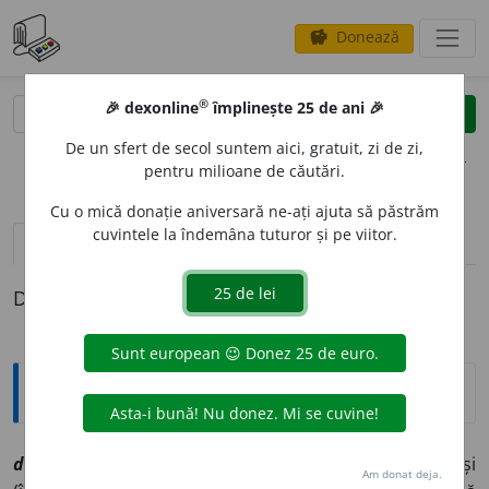
Donează
savings
®
®
🎉 dexonline
împlinește 25 de ani 🎉
caută
clear
search
De un sfert de secol suntem aici, gratuit, zi de zi,
opțiuni
pentru milioane de căutări.
Cu o mică donație aniversară ne-ați ajuta să păstrăm
cuvintele la îndemâna tuturor și pe viitor.
pronunție
(50)
volume_up
definiții (1)
Definiția cu ID-ul 1061890:
Explicative DEX
dest
i
n
sn
[
At:
CALENDARIU (1794), 31/26 /
V:
~e
/
Pl:
~e,
și
Am donat deja.