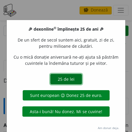
Donează
savings
®
®
🎉 dexonline
împlinește 25 de ani 🎉
caută
clear
search
De un sfert de secol suntem aici, gratuit, zi de zi,
opțiuni
pentru milioane de căutări.
Cu o mică donație aniversară ne-ați ajuta să păstrăm
cuvintele la îndemâna tuturor și pe viitor.
definiții (1)
Definiția cu ID-ul 331768:
Explicative DEX
A DETUN
A
det
u
n 1.
intranz.
1) A se produce un tunet (în
Am donat deja.