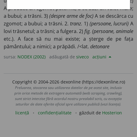
urma unei descărcări electrice în atmosferă); a trăsni. 2)
A produce un zgomot puternic; a se auzi un vuiet mare;
a bubui; a trăsni. 3)
(despre arme de foc)
A se descărca cu
zgomot; a bubui; a trăsni. 2.
tranz.
1)
(persoane, lucruri)
A
lovi trăsnetul; a trăsni; a fulgera. 2)
fig. (persoane, animale
etc.). A face să nu mai existe; a șterge de pe fața
pământului; a nimici; a prăpădi. /<lat.
detonare
sursa:
NODEX (2002)
adăugată de
siveco
acțiuni
Copyright © 2004-2026 dexonline (https://dexonline.ro)
Preluarea, stocarea sau utilizarea datelor de pe acest site, inclusiv
prin orice metode de extragere automată (web scraping, crawling),
sunt strict interzise fără acordul nostru prealabil scris, cu excepția
seturilor de date oferite oficial spre utilizare publică (vezi licența).
licență
confidențialitate
găzduit de
Hosterion