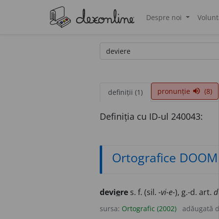
Despre noi
Volunt
®
pronunție
(8)
volume_up
definiții (1)
Definiția cu ID-ul 240043:
Ortografice DOOM
devi
e
re
s. f. (sil.
-vi-e-
), g.-d. art.
d
sursa:
Ortografic (2002)
adăugată 