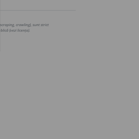
craping, crawling), sunt strict
lică (vezi licența).