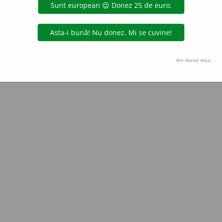
Copyright © 2004-2026 dexonline (https://dexonline.ro)
area datelor de pe acest site, inclusiv prin orice metode de extragere automată (web s
dul nostru prealabil scris, cu excepția seturilor de date oferite oficial spre utilizare pub
Am donat deja.
licență
confidențialitate
găzduit de
Hosterion