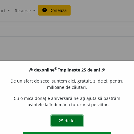
Donează
savings
ari
Resurse
®
🎉 dexonline
împlinește 25 de ani 🎉
De un sfert de secol suntem aici, gratuit, zi de zi, pentru
milioane de căutări.
Cu o mică donație aniversară ne-ați ajuta să păstrăm
cuvintele la îndemâna tuturor și pe viitor.
evi
e
rii;
pl.
devi
e
ri
de
siveco
acțiuni