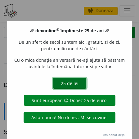
Donează
savings
®
®
🎉 dexonline
împlinește 25 de ani 🎉
caută
clear
search
De un sfert de secol suntem aici, gratuit, zi de zi,
opțiuni
pentru milioane de căutări.
Cu o mică donație aniversară ne-ați ajuta să păstrăm
cuvintele la îndemâna tuturor și pe viitor.
pronunție
(22)
volume_up
definiții (1)
Definiția cu ID-ul 767199:
Ortografice DOOM
!dezac
o
rd
(de-za-/dez-a-)
s. n.
,
pl.
dezac
o
rduri
Am donat deja.