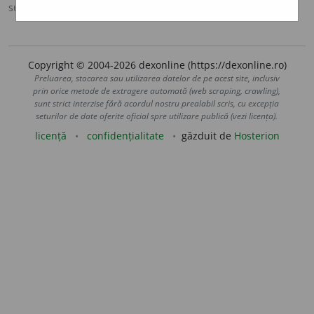
sursa:
DOOM 2 (2005)
adăugată de
raduborza
acțiuni
Copyright © 2004-2026 dexonline (https://dexonline.ro)
Preluarea, stocarea sau utilizarea datelor de pe acest site, inclusiv
prin orice metode de extragere automată (web scraping, crawling),
sunt strict interzise fără acordul nostru prealabil scris, cu excepția
seturilor de date oferite oficial spre utilizare publică (vezi licența).
licență
confidențialitate
găzduit de
Hosterion