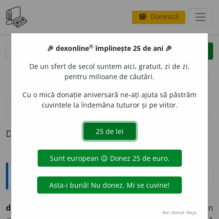
Donează
savings
®
®
🎉 dexonline
împlinește 25 de ani 🎉
caută
clear
search
De un sfert de secol suntem aici, gratuit, zi de zi,
opțiuni
pentru milioane de căutări.
Cu o mică donație aniversară ne-ați ajuta să păstrăm
cuvintele la îndemâna tuturor și pe viitor.
definiții (1)
Definiția cu ID-ul 585759:
Explicative DEX
dezjúg,
a -
á
v. tr. (din
desjug,
d.
jug
). Scot (ĭaŭ) jugu din
Am donat deja.