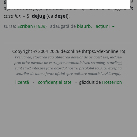
gîtu viteĭ. V. intr. Poposesc, descalec, mă opresc, mă
așez:
am dezjugat pe malu rîuluĭ.
Fig. Sărăcia dezjugase în
casa lor.
– Și
dejug
(ca
deșel
).
sursa:
Scriban (1939)
adăugată de
blaurb.
acțiuni
Copyright © 2004-2026 dexonline (https://dexonline.ro)
Preluarea, stocarea sau utilizarea datelor de pe acest site, inclusiv
prin orice metode de extragere automată (web scraping, crawling),
sunt strict interzise fără acordul nostru prealabil scris, cu excepția
seturilor de date oferite oficial spre utilizare publică (vezi licența).
licență
confidențialitate
găzduit de
Hosterion