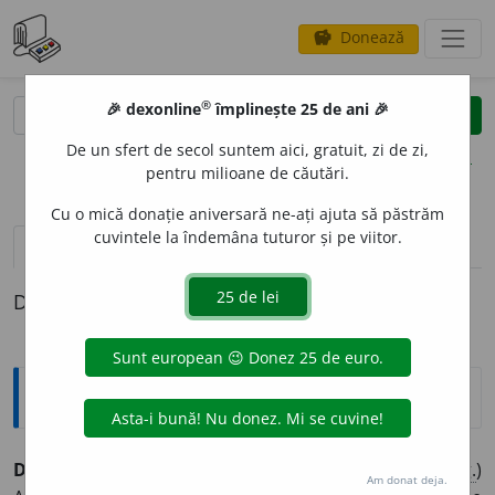
Donează
savings
®
®
🎉 dexonline
împlinește 25 de ani 🎉
caută
clear
search
De un sfert de secol suntem aici, gratuit, zi de zi,
opțiuni
pentru milioane de căutări.
Cu o mică donație aniversară ne-ați ajuta să păstrăm
cuvintele la îndemâna tuturor și pe viitor.
pronunție
(3)
volume_up
definiții (1)
Definiția cu ID-ul 24237:
Explicative DEX
DEZMETIC
I
,
dezmeticesc,
vb.
IV.
Refl.
și
tranz.
(Adesea
fig.
)
Am donat deja.