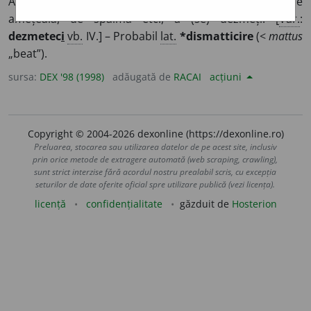
A-și reveni sau a face să-și revină dintr-o stare de
amețeală, de spaimă etc., a (se) dezmeți. [
Var.
:
dezmetec
i
vb.
IV.] – Probabil
lat.
*dismatticire
(<
mattus
„beat”).
sursa:
DEX '98 (1998)
adăugată de
RACAI
acțiuni
Copyright © 2004-2026 dexonline (https://dexonline.ro)
Preluarea, stocarea sau utilizarea datelor de pe acest site, inclusiv
prin orice metode de extragere automată (web scraping, crawling),
sunt strict interzise fără acordul nostru prealabil scris, cu excepția
seturilor de date oferite oficial spre utilizare publică (vezi licența).
licență
confidențialitate
găzduit de
Hosterion