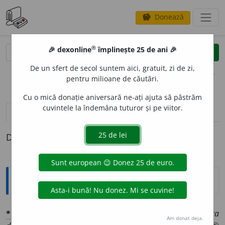
Donează
savings
®
®
🎉 dexonline
împlinește 25 de ani 🎉
caută
clear
search
De un sfert de secol suntem aici, gratuit, zi de zi,
opțiuni
pentru milioane de căutări.
Cu o mică donație aniversară ne-ați ajuta să păstrăm
cuvintele la îndemâna tuturor și pe viitor.
pronunție
(11)
volume_up
definiții (1)
Definiția cu ID-ul 1369368:
Explicative DEX
*
DIAB
O
LIC
adj.
1 Drăcesc, care vine de la necuratul:
era
Am donat deja.