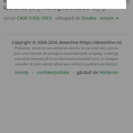
de o ~ă frumusețe în rochia ei de vară, albă
(VLAH.)
¶
2
Ⓕ
Foarte rău
¶
3
Ⓕ
Foarte greu:
o lucrare ~ă
[
fr.
].
sursa:
CADE (1926-1931)
adăugată de
Onukka
acțiuni
Copyright © 2004-2026 dexonline (https://dexonline.ro)
Preluarea, stocarea sau utilizarea datelor de pe acest site, inclusiv
prin orice metode de extragere automată (web scraping, crawling),
sunt strict interzise fără acordul nostru prealabil scris, cu excepția
seturilor de date oferite oficial spre utilizare publică (vezi licența).
licență
confidențialitate
găzduit de
Hosterion