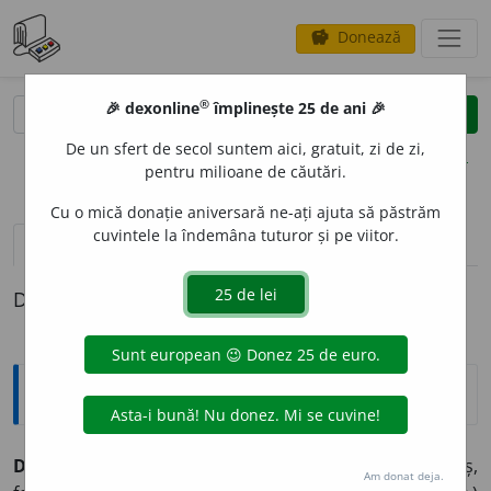
Donează
savings
®
®
🎉 dexonline
împlinește 25 de ani 🎉
caută
clear
search
De un sfert de secol suntem aici, gratuit, zi de zi,
opțiuni
pentru milioane de căutări.
Cu o mică donație aniversară ne-ați ajuta să păstrăm
cuvintele la îndemâna tuturor și pe viitor.
pronunție
(1)
volume_up
definiții (1)
Definiția cu ID-ul 984555:
Sinonime
DICHIS
I
T
adj.
aranjat, cochet, elegant, fercheș,
Am donat deja.