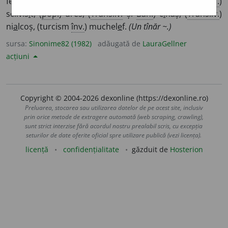
ferchezuit, gătit, îngrijit, spilcuit, (
pop.
și
fam.
depr.
)
sclivis
i
t, (
pop.
) dres, (
Transilv.
și
Ban.
) c
i
naș, (
Transilv.
)
ni
a
lcoș, (turcism
înv.
) muchel
e
f.
(Un tînăr ~.)
sursa:
Sinonime82 (1982)
adăugată de
LauraGellner
acțiuni
Copyright © 2004-2026 dexonline (https://dexonline.ro)
Preluarea, stocarea sau utilizarea datelor de pe acest site, inclusiv
prin orice metode de extragere automată (web scraping, crawling),
sunt strict interzise fără acordul nostru prealabil scris, cu excepția
seturilor de date oferite oficial spre utilizare publică (vezi licența).
licență
confidențialitate
găzduit de
Hosterion