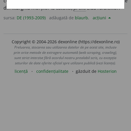
cuvinte ale unui cântec religios medieval, făcând parte
din liturghia morților la catolici;
p. ext.
ziua răfuielilor.
sursa:
DE (1993-2009)
adăugată de
blaurb.
acțiuni
Copyright © 2004-2026 dexonline (https://dexonline.ro)
Preluarea, stocarea sau utilizarea datelor de pe acest site, inclusiv
prin orice metode de extragere automată (web scraping, crawling),
sunt strict interzise fără acordul nostru prealabil scris, cu excepția
seturilor de date oferite oficial spre utilizare publică (vezi licența).
licență
confidențialitate
găzduit de
Hosterion