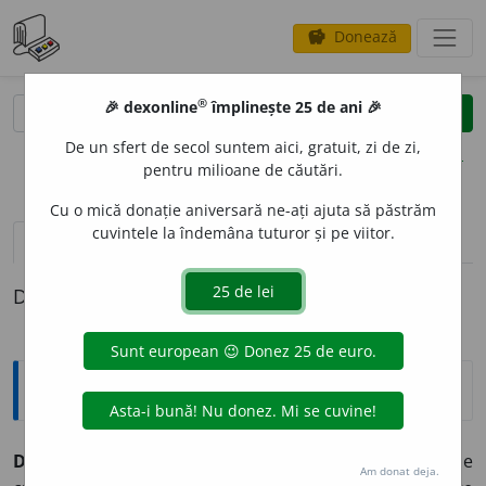
Donează
savings
®
®
🎉 dexonline
împlinește 25 de ani 🎉
caută
clear
search
De un sfert de secol suntem aici, gratuit, zi de zi,
opțiuni
pentru milioane de căutări.
Cu o mică donație aniversară ne-ați ajuta să păstrăm
cuvintele la îndemâna tuturor și pe viitor.
definiții (1)
Definiția cu ID-ul 554647:
Enciclopedice
DIES IRAE
(
lat.
)
ziua mâniei (a Judecății de Apoi)
– Primele
Am donat deja.