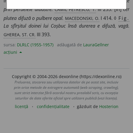
împrăștiat, risipit.
O lumină difuză ca de amurg străbate
CAMIL PETRESCU, T.
prin perdelele albastre.
III 253. [În]
cer
MACEDONSKI, O.
plutea difuză o pulbere opal.
I 414. ◊
Fig.
La sfîrșitul doinei lui Coșbuc însă durerea e difuză, vagă.
GHEREA, ST. CR.
III 393.
sursa:
DLRLC (1955-1957)
adăugată de
LauraGellner
acțiuni
Copyright © 2004-2026 dexonline (https://dexonline.ro)
Preluarea, stocarea sau utilizarea datelor de pe acest site, inclusiv
prin orice metode de extragere automată (web scraping, crawling),
sunt strict interzise fără acordul nostru prealabil scris, cu excepția
seturilor de date oferite oficial spre utilizare publică (vezi licența).
licență
confidențialitate
găzduit de
Hosterion