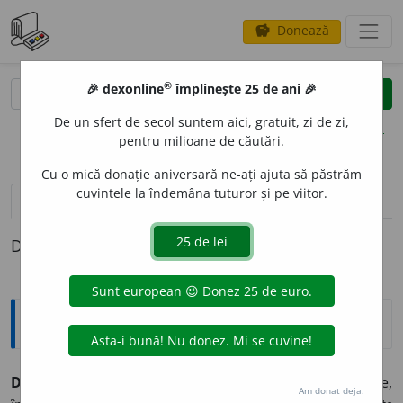
Donează
savings
®
®
🎉 dexonline
împlinește 25 de ani 🎉
caută
clear
search
De un sfert de secol suntem aici, gratuit, zi de zi,
opțiuni
pentru milioane de căutări.
Cu o mică donație aniversară ne-ați ajuta să păstrăm
cuvintele la îndemâna tuturor și pe viitor.
pronunție
(3)
volume_up
definiții (1)
Definiția cu ID-ul 907706:
Explicative DEX
DIF
U
Z, -Ă,
difuzi, -e,
adj.
Răspîndit în toate părțile,
Am donat deja.