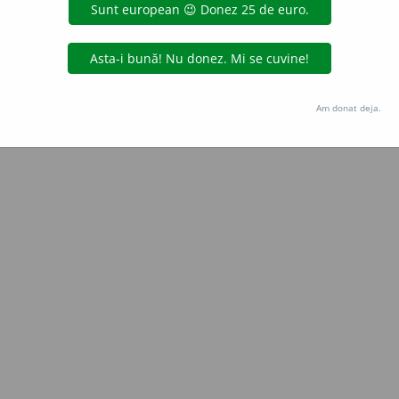
Copyright © 2004-2026 dexonline (https://dexonline.ro)
area datelor de pe acest site, inclusiv prin orice metode de extragere automată (web s
dul nostru prealabil scris, cu excepția seturilor de date oferite oficial spre utilizare pub
Am donat deja.
licență
confidențialitate
găzduit de
Hosterion