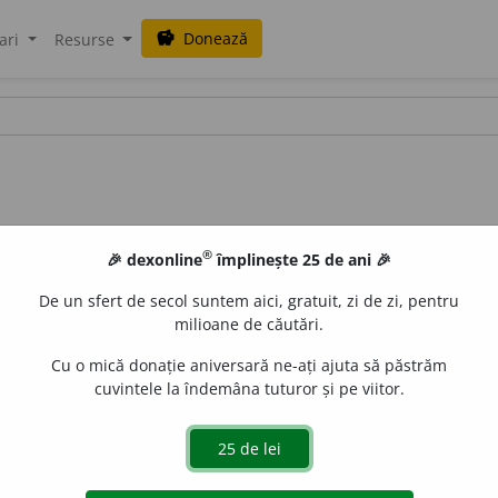
Donează
savings
ari
Resurse
®
🎉 dexonline
împlinește 25 de ani 🎉
De un sfert de secol suntem aici, gratuit, zi de zi, pentru
milioane de căutări.
Cu o mică donație aniversară ne-ați ajuta să păstrăm
cuvintele la îndemâna tuturor și pe viitor.
dislau Strifler
acțiuni