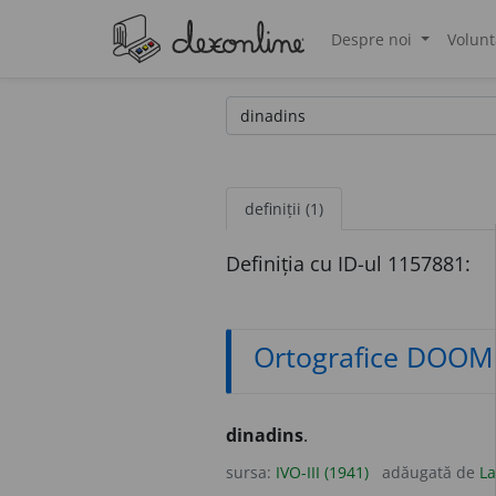
Despre noi
Volunt
®
definiții (1)
Definiția cu ID-ul 1157881:
Ortografice DOOM
dinadins
.
sursa:
IVO-III (1941)
adăugată de
La