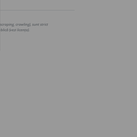
craping, crawling), sunt strict
lică (vezi licența).