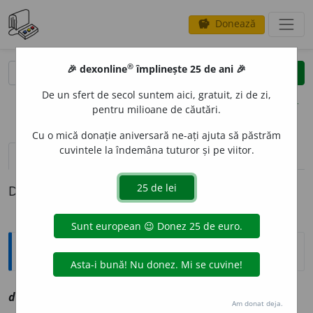
Donează
savings
®
®
🎉 dexonline
împlinește 25 de ani 🎉
caută
clear
search
De un sfert de secol suntem aici, gratuit, zi de zi,
opțiuni
pentru milioane de căutări.
Cu o mică donație aniversară ne-ați ajuta să păstrăm
cuvintele la îndemâna tuturor și pe viitor.
definiții (1)
Definiția cu ID-ul 1067522:
Explicative DEX
dipl
i
n, ~ă
av
,
a
vz
deplin
Am donat deja.