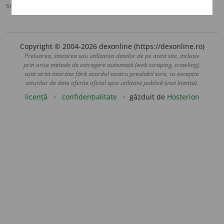
sursa:
MDA2 (2010)
adăugată de
LauraGellner
acțiuni
Copyright © 2004-2026 dexonline (https://dexonline.ro)
Preluarea, stocarea sau utilizarea datelor de pe acest site, inclusiv
prin orice metode de extragere automată (web scraping, crawling),
sunt strict interzise fără acordul nostru prealabil scris, cu excepția
seturilor de date oferite oficial spre utilizare publică (vezi licența).
licență
confidențialitate
găzduit de
Hosterion