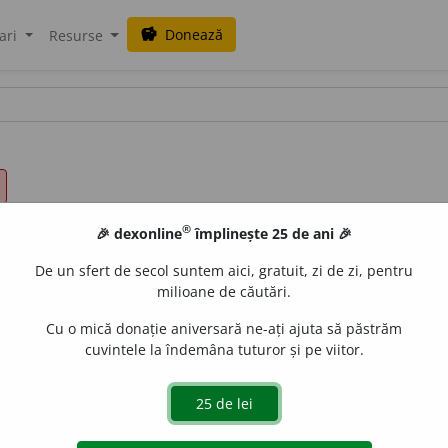
Donează
savings
ari
Resurse
®
🎉 dexonline
împlinește 25 de ani 🎉
De un sfert de secol suntem aici, gratuit, zi de zi, pentru
milioane de căutări.
Cu o mică donație aniversară ne-ați ajuta să păstrăm
cuvintele la îndemâna tuturor și pe viitor.
 dreptul la țintă, drept, fără ocoluri. ♦ în linie ~ă = din tată 
l ~ = procedeu sintactic sau stilistic de redare fidelă a spus
nt ~ = complement care exprimă obiectul asupra căruia se