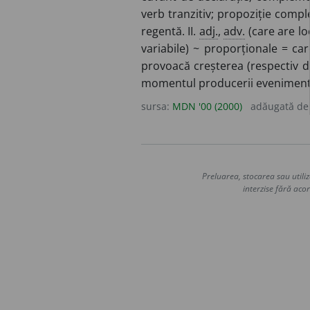
verb tranzitiv; propoziție compl
regentă. II.
adj.
,
adv.
(care are loc
variabile) ~ proporționale = ca
provoacă creșterea (respectiv de
momentul producerii evenimentu
sursa:
MDN '00 (2000)
adăugată d
Preluarea, stocarea sau utiliz
interzise fără acor