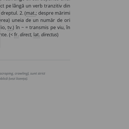
ct pe lângă un verb tranzitiv din
dreptul. 2. (
mat.
; despre mărimi
șterea) uneia de un număr de ori
dio,
tv.
) în ~ = transmis pe viu, în
nte. (<
fr.
direct,
lat.
directus
)
craping, crawling), sunt strict
lică (vezi licența).