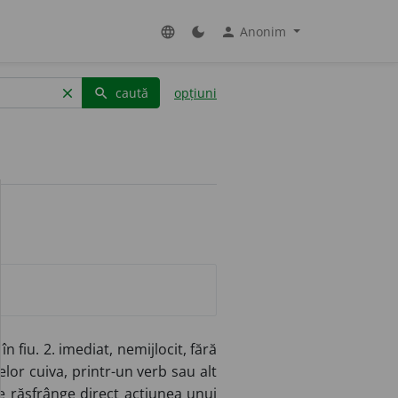
Anonim
language
dark_mode
person
caută
opțiuni
clear
search
în fiu. 2. imediat, nemijlocit, fără
elor cuiva, printr-un verb sau alt
 răsfrânge direct acțiunea unui