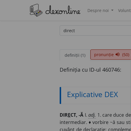
Despre noi
Volunt
®
pronunție
(50)
volume_up
definiții (1)
Definiția cu ID-ul 460746:
Explicative DEX
DIR
E
CT, -Ă
I.
adj.
1. care duce de-a
intermediar. ♦ vorbire ~ă sau sti
cuvânt de declarație; compleme