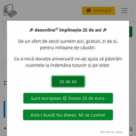
Donează
savings
®
®
🎉 dexonline
împlinește 25 de ani 🎉
caută
clear
search
De un sfert de secol suntem aici, gratuit, zi de zi,
opțiuni
pentru milioane de căutări.
Cu o mică donație aniversară ne-ați ajuta să păstrăm
cuvintele la îndemâna tuturor și pe viitor.
pronunție
(50)
volume_up
definiții (1)
Definiția cu ID-ul 588479:
Explicative DEX
* direct, -ă
adj. (lat.
directus.
V.
drept
). Drept, fără
Am donat deja.