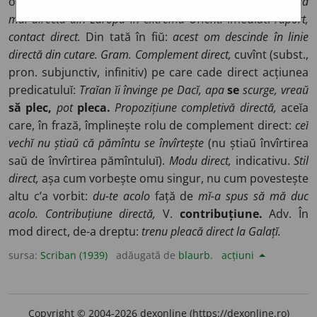
ocolurĭ saŭ cu puține ocolurĭ:
canalu Suezuluĭ e calea cea
maĭ directă din Eŭropa în extremu Orient.
Imediat:
raport,
contact direct.
Din tată în fiŭ:
acest om descinde în linie
directă din cutare.
Gram. Complement direct,
cuvînt (subst.,
pron. subjunctiv, infinitiv) pe care cade direct acțiunea
predicatuluĭ:
Traĭan ĭi învinge pe Dacĭ,
apa
se
scurge, vreaŭ
să plec,
pot
pleca.
Propozițiune completivă directă,
aceĭa
care, în frază, împlinește rolu de complement direct:
ceĭ
vechĭ nu știaŭ că pămîntu se învîrtește
(nu știaŭ învîrtirea
saŭ de învîrtirea pămîntuluĭ).
Modu direct,
indicativu.
Stil
direct,
așa cum vorbește omu singur, nu cum povestește
altu c’a vorbit:
du-te acolo
față de
mĭ-a spus să mă duc
acolo. Contribuțiune directă,
V.
contribuțiune.
Adv. În
mod direct, de-a dreptu:
trenu pleacă direct la Galațĭ.
sursa:
Scriban (1939)
adăugată de
blaurb.
acțiuni
Copyright © 2004-2026 dexonline (https://dexonline.ro)