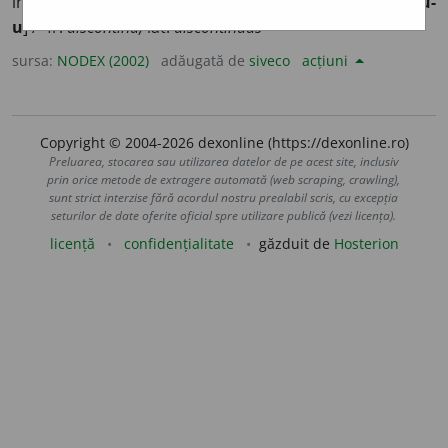
întreruperi; lipsit de continuitate; intermitent. [Sil.
-nu-
u
] /<fr.
discontinu,
lat.
discontinuus
sursa:
NODEX (2002)
adăugată de
siveco
acțiuni
Copyright © 2004-2026 dexonline (https://dexonline.ro)
Preluarea, stocarea sau utilizarea datelor de pe acest site, inclusiv
prin orice metode de extragere automată (web scraping, crawling),
sunt strict interzise fără acordul nostru prealabil scris, cu excepția
seturilor de date oferite oficial spre utilizare publică (vezi licența).
licență
confidențialitate
găzduit de
Hosterion