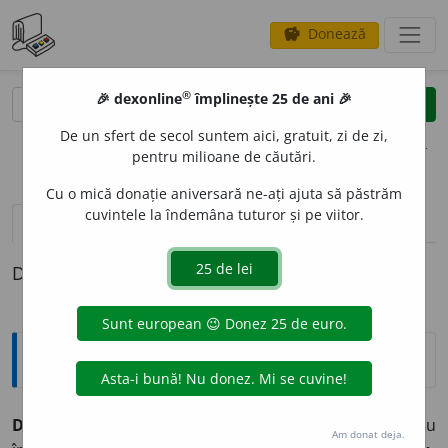
Donează
savings
®
®
🎉 dexonline
împlinește 25 de ani 🎉
caută
clear
search
De un sfert de secol suntem aici, gratuit, zi de zi,
opțiuni
pentru milioane de căutări.
Cu o mică donație aniversară ne-ați ajuta să păstrăm
cuvintele la îndemâna tuturor și pe viitor.
definiții (1)
Definiția cu ID-ul 332343:
Explicative DEX
DISCONT
I
NUU ~ă(~i, ~e)
Care nu este continuu; cu
Am donat deja.