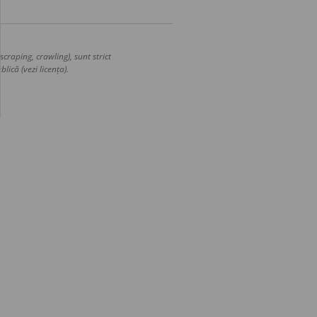
craping, crawling), sunt strict
lică (vezi licența).