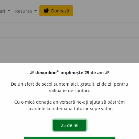
Donează
savings
ari
Resurse
®
🎉 dexonline
împlinește 25 de ani 🎉
De un sfert de secol suntem aici, gratuit, zi de zi, pentru
milioane de căutări.
Cu o mică donație aniversară ne-ați ajuta să păstrăm
cuvintele la îndemâna tuturor și pe viitor.
e
siveco
acțiuni