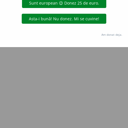
Copyright © 2004-2026 dexonline (https://dexonline.ro)
area datelor de pe acest site, inclusiv prin orice metode de extragere automată (web s
dul nostru prealabil scris, cu excepția seturilor de date oferite oficial spre utilizare pub
Am donat deja.
licență
confidențialitate
găzduit de
Hosterion