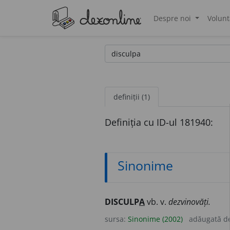
Despre noi
Volunt
®
definiții (1)
Definiția cu ID-ul 181940:
Sinonime
DISCULP
A
vb. v.
dezvinovăți.
sursa:
Sinonime (2002)
adăugată d