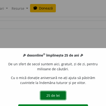
Donează
savings
ari
Resurse
®
🎉 dexonline
împlinește 25 de ani 🎉
De un sfert de secol suntem aici, gratuit, zi de zi, pentru
milioane de căutări.
Cu o mică donație aniversară ne-ați ajuta să păstrăm
cuvintele la îndemâna tuturor și pe viitor.
 pl.
disj
u
ng,
1 pl.
disj
u
ngem;
part.
disj
u
ns
de
siveco
acțiuni