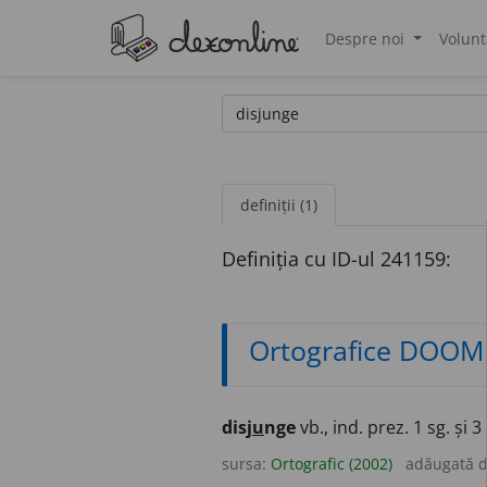
Despre noi
Volunt
®
definiții (1)
Definiția cu ID-ul 241159:
Ortografice DOOM
disj
u
nge
vb., ind. prez. 1 sg. și 3
sursa:
Ortografic (2002)
adăugată 