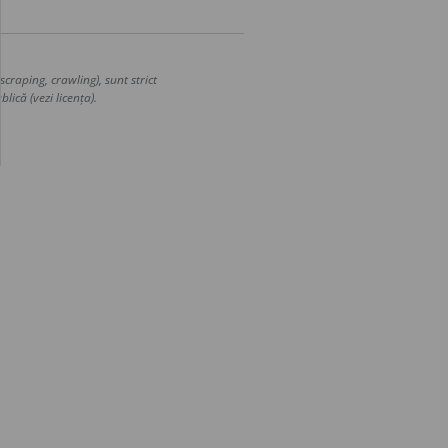
craping, crawling), sunt strict
lică (vezi licența).