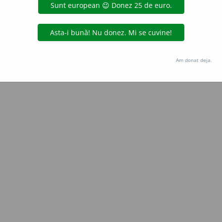
Copyright © 2004-2026 dexonline (https://dexonline.ro)
area datelor de pe acest site, inclusiv prin orice metode de extragere automată (web s
dul nostru prealabil scris, cu excepția seturilor de date oferite oficial spre utilizare pub
Am donat deja.
licență
confidențialitate
găzduit de
Hosterion