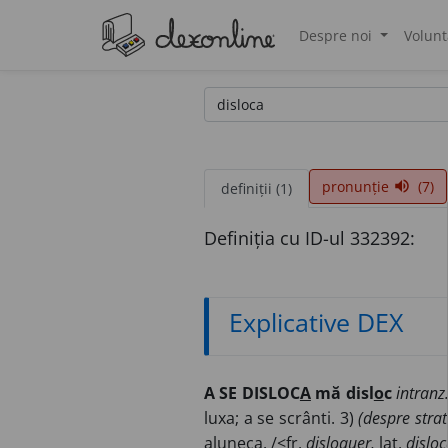
Despre noi
Volunt
®
pronunție
(7)
volume_up
definiții (1)
Definiția cu ID-ul 332392:
Explicative DEX
A SE DISLOC
A
mă disl
o
c
intranz
luxa; a se scrânti. 3)
(despre strat
aluneca. /<fr.
disloquer,
lat.
disloc