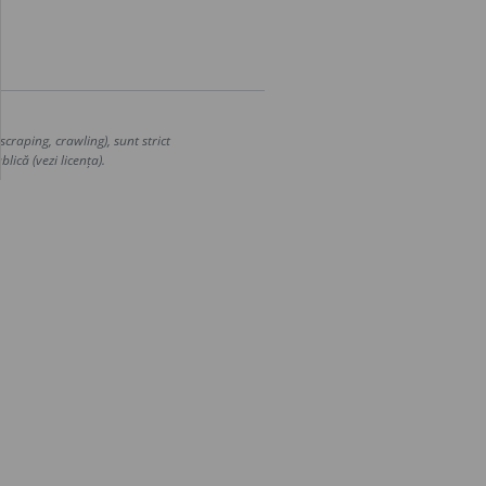
craping, crawling), sunt strict
lică (vezi licența).