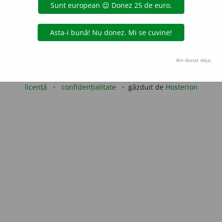
iveco
acțiuni
Copyright © 2004-2026 dexonline (https://dexonline.ro)
Am donat deja.
area datelor de pe acest site, inclusiv prin orice metode de extragere automată (web s
dul nostru prealabil scris, cu excepția seturilor de date oferite oficial spre utilizare pub
licență
confidențialitate
găzduit de
Hosterion