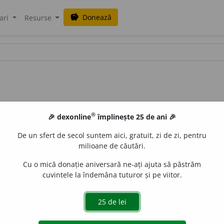
Donează
savings
ari
Resurse
®
🎉 dexonline
împlinește 25 de ani 🎉
De un sfert de secol suntem aici, gratuit, zi de zi, pentru
milioane de căutări.
Cu o mică donație aniversară ne-ați ajuta să păstrăm
cuvintele la îndemâna tuturor și pe viitor.
.
1) A se mișca din loc. 2)
(despre oase sau membre)
A ieși din
uri geologice)
A-și schimba poziția inițială (sub acțiunea mișc
are