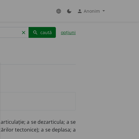
Anonim
language
dark_mode
person
caută
opțiuni
clear
search
 articulație; a se dezarticula; a se
ărilor tectonice); a se deplasa; a