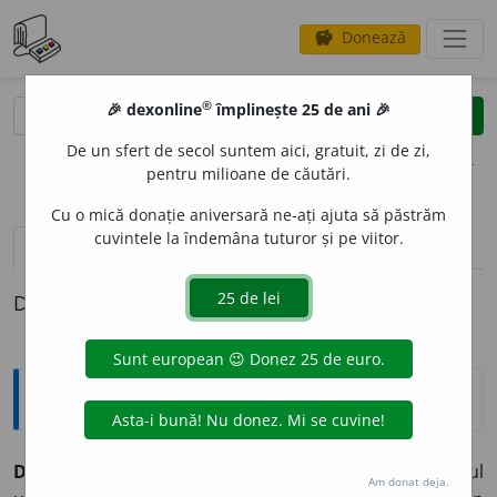
Donează
savings
®
®
🎉 dexonline
împlinește 25 de ani 🎉
caută
clear
search
De un sfert de secol suntem aici, gratuit, zi de zi,
opțiuni
pentru milioane de căutări.
Cu o mică donație aniversară ne-ați ajuta să păstrăm
cuvintele la îndemâna tuturor și pe viitor.
pronunție
(7)
volume_up
definiții (1)
Definiția cu ID-ul 52182:
Explicative DEX
DISLOC
A
,
disl
o
c,
vb.
I.
Tranz.
și
refl.
A (se) mișca din locul
Am donat deja.