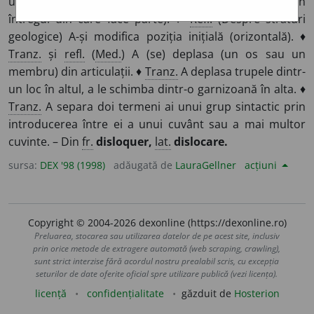
unde se afla, a (se) deplasa, a (se) desprinde (din
întregul din care face parte). ♦
Refl.
(Despre straturi
geologice) A-și modifica poziția inițială (orizontală). ♦
Tranz.
și
refl.
(
Med.
) A (se) deplasa (un os sau un
membru) din articulații. ♦
Tranz.
A deplasa trupele dintr-
un loc în altul, a le schimba dintr-o garnizoană în alta. ♦
Tranz.
A separa doi termeni ai unui grup sintactic prin
introducerea între ei a unui cuvânt sau a mai multor
cuvinte. – Din
fr.
disloquer,
lat.
dislocare.
sursa:
DEX '98 (1998)
adăugată de
LauraGellner
acțiuni
Copyright © 2004-2026 dexonline (https://dexonline.ro)
Preluarea, stocarea sau utilizarea datelor de pe acest site, inclusiv
prin orice metode de extragere automată (web scraping, crawling),
sunt strict interzise fără acordul nostru prealabil scris, cu excepția
seturilor de date oferite oficial spre utilizare publică (vezi licența).
licență
confidențialitate
găzduit de
Hosterion