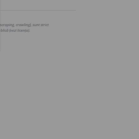
craping, crawling), sunt strict
lică (vezi licența).