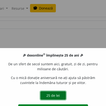
Donează
savings
ari
Resurse
®
🎉 dexonline
împlinește 25 de ani 🎉
De un sfert de secol suntem aici, gratuit, zi de zi, pentru
milioane de căutări.
Cu o mică donație aniversară ne-ați ajuta să păstrăm
cuvintele la îndemâna tuturor și pe viitor.
-ciam 1
imp.
, -ciind
ger.
, -ciere
inf. s.
dislau Strifler
acțiuni