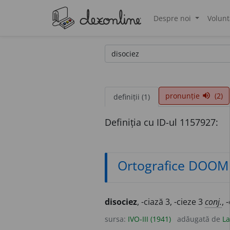
Despre noi
Volunt
®
pronunție
(2)
volume_up
definiții (1)
Definiția cu ID-ul 1157927:
Ortografice DOOM
disociez
, -ciază 3, -cieze 3
conj.
, 
sursa:
IVO-III (1941)
adăugată de
La