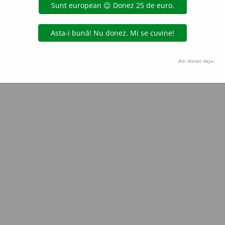
Copyright © 2004-2026 dexonline (https://dexonline.ro)
area datelor de pe acest site, inclusiv prin orice metode de extragere automată (web s
dul nostru prealabil scris, cu excepția seturilor de date oferite oficial spre utilizare pub
Am donat deja.
licență
confidențialitate
găzduit de
Hosterion