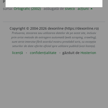
pl.
distr
i
buie,
imperf. 3 sg.
distribui
a
sursa:
Ortografic (2002)
adăugată de
siveco
acțiuni
Copyright © 2004-2026 dexonline (https://dexonline.ro)
Preluarea, stocarea sau utilizarea datelor de pe acest site, inclusiv
prin orice metode de extragere automată (web scraping, crawling),
sunt strict interzise fără acordul nostru prealabil scris, cu excepția
seturilor de date oferite oficial spre utilizare publică (vezi licența).
licență
confidențialitate
găzduit de
Hosterion