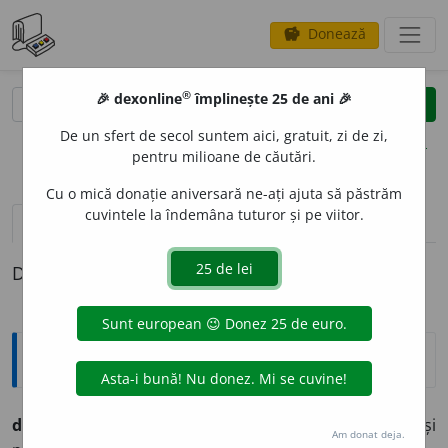
Donează
savings
®
®
🎉 dexonline
împlinește 25 de ani 🎉
caută
clear
search
De un sfert de secol suntem aici, gratuit, zi de zi,
opțiuni
pentru milioane de căutări.
Cu o mică donație aniversară ne-ați ajuta să păstrăm
cuvintele la îndemâna tuturor și pe viitor.
pronunție
(22)
volume_up
definiții (1)
Definiția cu ID-ul 241300:
Ortografice DOOM
distribu
i
vb., ind. și conj. prez. 1 și 2 sg.
distr
i
bui,
3 sg. și
Am donat deja.