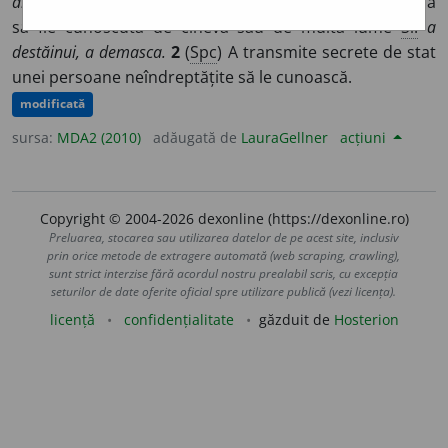
div
u
lg
/
E:
fr
divulguer,
lat
divulgare
]
1
A face ca o taină
să fie cunoscută de cineva sau de multă lume
Si:
a
destăinui, a demasca.
2
(
Spc
) A transmite secrete de stat
unei persoane neîndreptățite să le cunoască.
modificată
sursa:
MDA2 (2010)
adăugată de
LauraGellner
acțiuni
Copyright © 2004-2026 dexonline (https://dexonline.ro)
Preluarea, stocarea sau utilizarea datelor de pe acest site, inclusiv
prin orice metode de extragere automată (web scraping, crawling),
sunt strict interzise fără acordul nostru prealabil scris, cu excepția
seturilor de date oferite oficial spre utilizare publică (vezi licența).
licență
confidențialitate
găzduit de
Hosterion