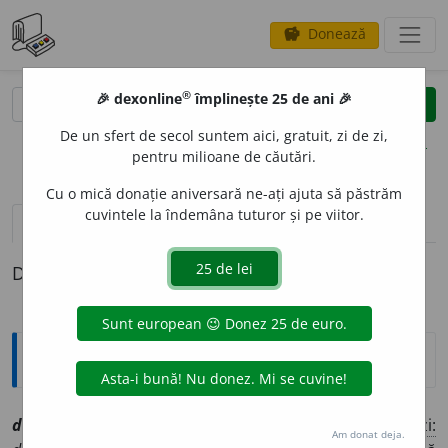
Donează
savings
®
®
🎉 dexonline
împlinește 25 de ani 🎉
caută
clear
search
De un sfert de secol suntem aici, gratuit, zi de zi,
opțiuni
pentru milioane de căutări.
Cu o mică donație aniversară ne-ați ajuta să păstrăm
cuvintele la îndemâna tuturor și pe viitor.
pronunție
(4)
volume_up
definiții (1)
Definiția cu ID-ul 1069823:
Explicative DEX
divulg
a
vt
[
At:
PROT. – POP., N. D. /
V:
(
înv
)
~ris
i
/
Pzi:
Am donat deja.