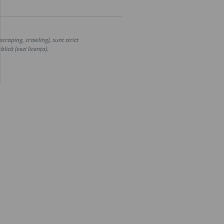
craping, crawling), sunt strict
lică (vezi licența).