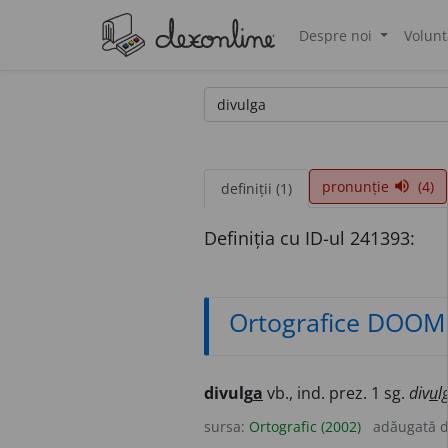
Despre noi
Volunt
®
pronunție
(4)
volume_up
definiții (1)
Definiția cu ID-ul 241393:
Ortografice DOOM
divulg
a
vb., ind. prez. 1 sg.
div
u
l
sursa:
Ortografic (2002)
adăugată 