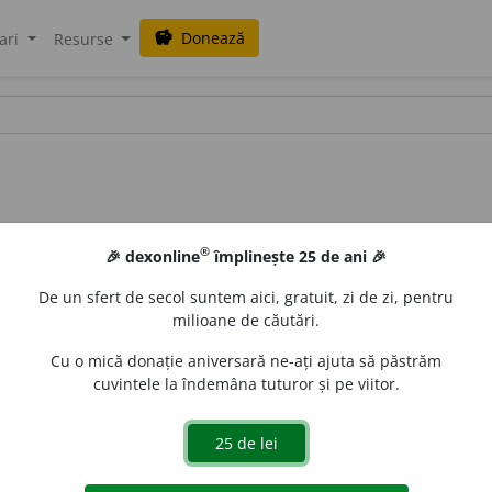
Donează
savings
ari
Resurse
®
🎉 dexonline
împlinește 25 de ani 🎉
De un sfert de secol suntem aici, gratuit, zi de zi, pentru
milioane de căutări.
Cu o mică donație aniversară ne-ați ajuta să păstrăm
cuvintele la îndemâna tuturor și pe viitor.
g,
3 sg. și pl.
div
u
lgă
de
siveco
acțiuni