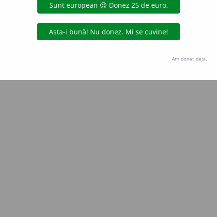
Copyright © 2004-2026 dexonline (https://dexonline.ro)
area datelor de pe acest site, inclusiv prin orice metode de extragere automată (web s
dul nostru prealabil scris, cu excepția seturilor de date oferite oficial spre utilizare pub
Am donat deja.
licență
confidențialitate
găzduit de
Hosterion