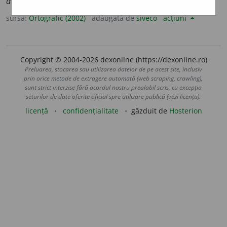
dobroge
a
nă,
pl.
dobrog
e
ne
sursa:
Ortografic (2002)
adăugată de
siveco
acțiuni
Copyright © 2004-2026 dexonline (https://dexonline.ro)
Preluarea, stocarea sau utilizarea datelor de pe acest site, inclusiv
prin orice metode de extragere automată (web scraping, crawling),
sunt strict interzise fără acordul nostru prealabil scris, cu excepția
seturilor de date oferite oficial spre utilizare publică (vezi licența).
licență
confidențialitate
găzduit de
Hosterion