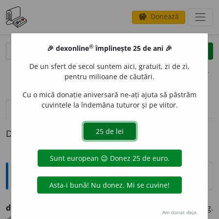
Donează
savings
®
®
🎉 dexonline
împlinește 25 de ani 🎉
caută
clear
search
De un sfert de secol suntem aici, gratuit, zi de zi,
opțiuni
pentru milioane de căutări.
Cu o mică donație aniversară ne-ați ajuta să păstrăm
cuvintele la îndemâna tuturor și pe viitor.
pronunție
(5)
volume_up
definiții (1)
Definiția cu ID-ul 241436:
Ortografice DOOM
dobroge
a
n
adj. m., s. m. (sil.
-bro-
), pl.
dobrog
e
ni;
f. sg.
Am donat deja.