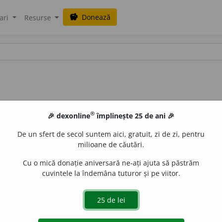
Donează
savings
ari
Resurse
®
🎉 dexonline
împlinește 25 de ani 🎉
De un sfert de secol suntem aici, gratuit, zi de zi, pentru
milioane de căutări.
Cu o mică donație aniversară ne-ați ajuta să păstrăm
cuvintele la îndemâna tuturor și pe viitor.
vot) al vechilor republici italiene Veneția și Genova. [<
it.
do
aGellner
acțiuni