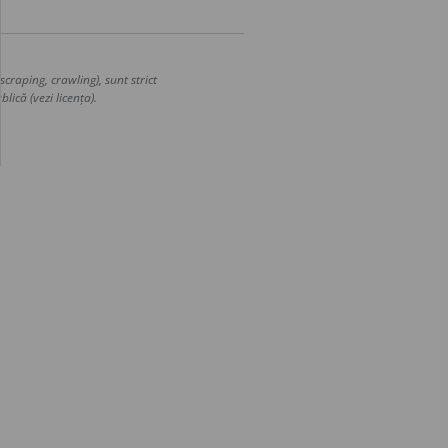
craping, crawling), sunt strict
lică (vezi licența).