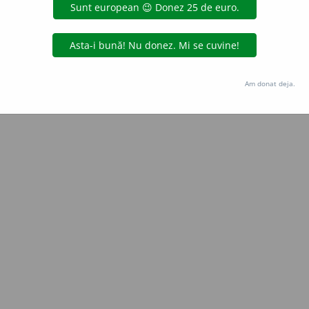
Copyright © 2004-2026 dexonline (https://dexonline.ro)
area datelor de pe acest site, inclusiv prin orice metode de extragere automată (web s
dul nostru prealabil scris, cu excepția seturilor de date oferite oficial spre utilizare pub
Am donat deja.
licență
confidențialitate
găzduit de
Hosterion