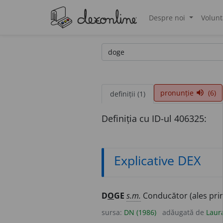
Despre noi
Volunt
®
pronunție
(6)
volume_up
definiții (1)
Definiția cu ID-ul 406325:
Explicative DEX
D
O
GE
s.m.
Conducător (ales prin 
sursa:
DN (1986)
adăugată de
Laur