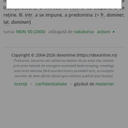
mod absolut. 2. (
fig.
) a fi mai ridicat decât locurile
înconjurătoare, a întrece. II.
refl.
a se stăpâni, a se
reține. III.
intr.
a se impune, a predomina. (<
fr.
dominer,
lat.
dominari
)
sursa:
MDN '00 (2000)
adăugată de
raduborza
acțiuni
Copyright © 2004-2026 dexonline (https://dexonline.ro)
Preluarea, stocarea sau utilizarea datelor de pe acest site, inclusiv
prin orice metode de extragere automată (web scraping, crawling),
sunt strict interzise fără acordul nostru prealabil scris, cu excepția
seturilor de date oferite oficial spre utilizare publică (vezi licența).
licență
confidențialitate
găzduit de
Hosterion