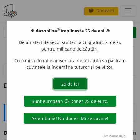
Donează
savings
®
®
🎉 dexonline
împlinește 25 de ani 🎉
caută
clear
search
De un sfert de secol suntem aici, gratuit, zi de zi,
opțiuni
pentru milioane de căutări.
Cu o mică donație aniversară ne-ați ajuta să păstrăm
cuvintele la îndemâna tuturor și pe viitor.
pronunție
(27)
volume_up
definiții (1)
Definiția cu ID-ul 461303:
Explicative DEX
DOMIN
A
vb.
I.
tr.
1. a ține sub influența sa; a stăpâni în
Am donat deja.