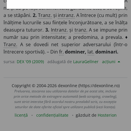
ceva sub influența sau stăpânirea sa; a stăpâni. ♦
Refl.
A
nu-și da pe față sentimentele, gândurile etc.; a se reține,
a se stăpâni.
2.
Tranz.
și
intranz.
A întrece (cu mult) prin
înălțime lucrurile sau ființele înconjurătoare, a se înălța
deasupra tuturor.
3.
Intranz.
și
tranz.
A se impune prin
număr sau prin intensitate; a predomina, a prevala. ♦
Tranz.
A se dovedi net superior adversarului (într-o
întrecere sportivă). – Din
fr.
dominer,
lat.
dominari.
sursa:
DEX '09 (2009)
adăugată de
LauraGellner
acțiuni
Copyright © 2004-2026 dexonline (https://dexonline.ro)
Preluarea, stocarea sau utilizarea datelor de pe acest site, inclusiv
prin orice metode de extragere automată (web scraping, crawling),
sunt strict interzise fără acordul nostru prealabil scris, cu excepția
seturilor de date oferite oficial spre utilizare publică (vezi licența).
licență
confidențialitate
găzduit de
Hosterion