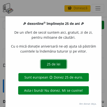
Donează
savings
®
®
🎉 dexonline
împlinește 25 de ani 🎉
caută
clear
search
De un sfert de secol suntem aici, gratuit, zi de zi,
opțiuni
pentru milioane de căutări.
Cu o mică donație aniversară ne-ați ajuta să păstrăm
cuvintele la îndemâna tuturor și pe viitor.
pronunție
(27)
volume_up
definiții (1)
Definiția cu ID-ul 862071:
Explicative DEX
DOMIN
A
,
dom
i
n,
vb.
I.
1.
Tranz.
A ține pe cineva sau
Am donat deja.