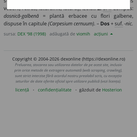
străzi, clădiri etc.) Care se află mai la o parte, mai ascuns
vederii; retras, lăturalnic, lăturaș, izolat.
2.
S. f.
Compus:
dosnică-galbenă
= plantă erbacee cu flori galbene,
dispuse în capitule
(Carpesium cernuum).
–
Dos
+
suf.
-nic.
sursa:
DEX '98 (1998)
adăugată de
viomih
acțiuni
Copyright © 2004-2026 dexonline (https://dexonline.ro)
Preluarea, stocarea sau utilizarea datelor de pe acest site, inclusiv
prin orice metode de extragere automată (web scraping, crawling),
sunt strict interzise fără acordul nostru prealabil scris, cu excepția
seturilor de date oferite oficial spre utilizare publică (vezi licența).
licență
confidențialitate
găzduit de
Hosterion