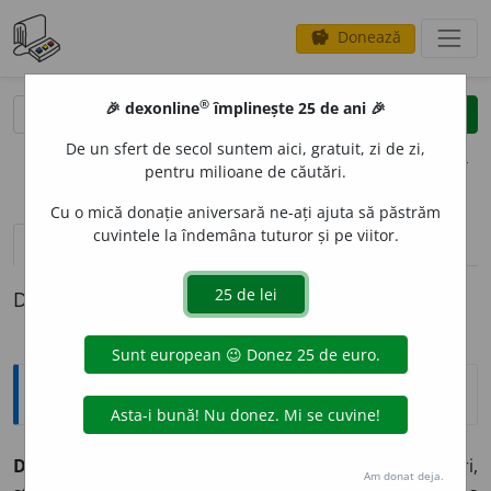
Donează
savings
®
®
🎉 dexonline
împlinește 25 de ani 🎉
caută
clear
search
De un sfert de secol suntem aici, gratuit, zi de zi,
opțiuni
pentru milioane de căutări.
Cu o mică donație aniversară ne-ați ajuta să păstrăm
cuvintele la îndemâna tuturor și pe viitor.
definiții (1)
Definiția cu ID-ul 45515:
Explicative DEX
D
O
SNIC, -Ă,
dosnici, -ce,
adj.
,
s. f.
1.
Adj.
(Despre locuri,
Am donat deja.