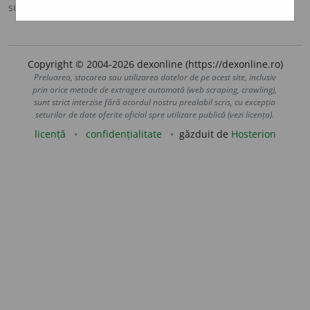
sursa:
Scriban (1939)
adăugată de
blaurb.
acțiuni
Copyright © 2004-2026 dexonline (https://dexonline.ro)
Preluarea, stocarea sau utilizarea datelor de pe acest site, inclusiv
prin orice metode de extragere automată (web scraping, crawling),
sunt strict interzise fără acordul nostru prealabil scris, cu excepția
seturilor de date oferite oficial spre utilizare publică (vezi licența).
licență
confidențialitate
găzduit de
Hosterion