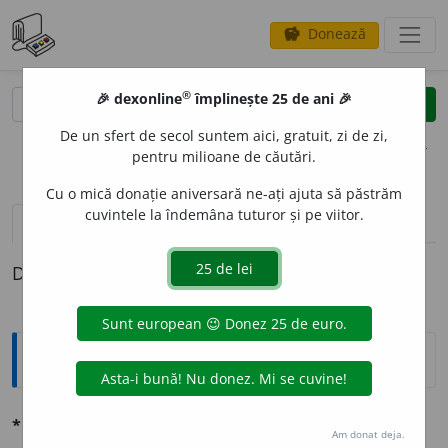
Donează
savings
®
®
🎉 dexonline
împlinește 25 de ani 🎉
caută
clear
search
De un sfert de secol suntem aici, gratuit, zi de zi,
opțiuni
pentru milioane de căutări.
Cu o mică donație aniversară ne-ați ajuta să păstrăm
cuvintele la îndemâna tuturor și pe viitor.
pronunție
(37)
volume_up
definiții (1)
Definiția cu ID-ul 675422:
Explicative DEX
* dotát, -ă
adj. Înzestrat.
Fig.
Talentat.
Am donat deja.