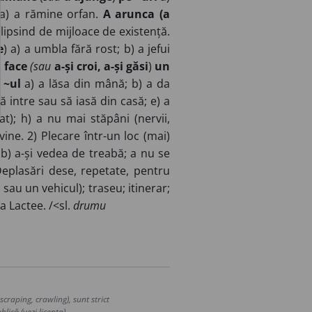
 a) a rămine orfan.
A arunca (a
 lipsind de mijloace de existență.
e
) a) a umbla fără rost; b) a jefui
i face
(sau
a-și croi, a-și găsi
)
un
 ~ul
a) a lăsa din mână; b) a da
ă intre sau să iasă din casă; e) a
t); h) a nu mai stăpâni (nervii,
vine. 2) Plecare într-un loc (mai)
b) a-și vedea de treabă; a nu se
eplasări dese, repetate, pentru
sau un vehicul); traseu; itinerar;
a Lactee. /<sl.
drumu
craping, crawling), sunt strict
lică (vezi licența).