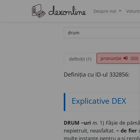
Despre noi
Volunt
®
pronunție
(50)
volume_up
definiții (1)
Definiția cu ID-ul 332856:
Explicative DEX
DRUM ~uri
m.
1) Fâșie de pămân
nepietruit, neasfaltat.
~ de fier
c
multe instanțe pentru a-și rezo