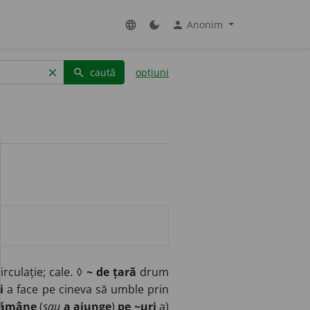
Anonim
language
dark_mode
person
caută
opțiuni
clear
search
rculație; cale. ◊
~ de țară
drum
i
a face pe cineva să umble prin
rămâne
(
sau
a ajunge
)
pe ~uri
a)