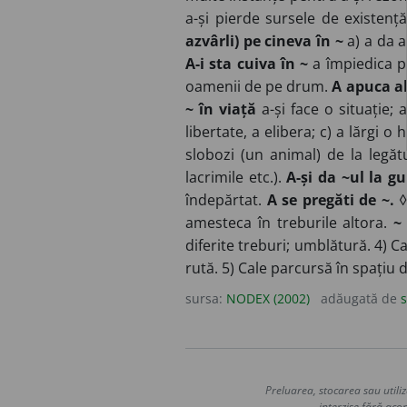
a-și pierde sursele de existen
azvârli) pe cineva în ~
a) a da a
A-i sta cuiva în ~
a împiedica pe
oamenii de pe drum.
A apuca al
~ în viață
a-și face o situație; 
libertate, a elibera; c) a lărgi 
slobozi (un animal) de la legăt
lacrimile etc.).
A-și da ~ul la g
îndepărtat.
A se pregăti de ~.
amesteca în treburile altora.
~
diferite treburi; umblătură. 4) C
rută. 5) Cale parcursă în spațiu d
sursa:
NODEX (2002)
adăugată de
s
Preluarea, stocarea sau utiliz
interzise fără acor