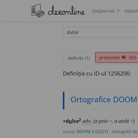
Despre noi
Volunt
®
pronunție
(50)
volume_up
definiții (1)
Definiția cu ID-ul 1256206:
Ortografice DOOM
2
+d
u
lce
adv.
(
a privi ~, a vorbi ~
)
sursa:
DOOM 3 (2021)
adăugată d