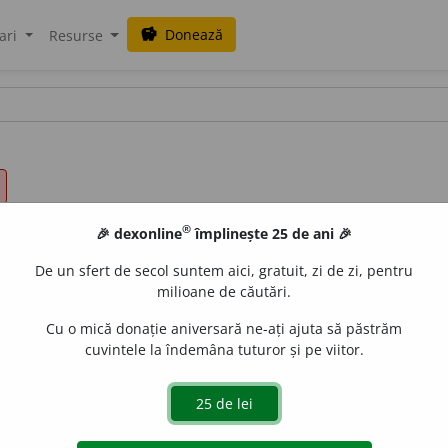
Donează
savings
ari
Resurse
®
🎉 dexonline
împlinește 25 de ani 🎉
De un sfert de secol suntem aici, gratuit, zi de zi, pentru
milioane de căutări.
Cu o mică donație aniversară ne-ați ajuta să păstrăm
cuvintele la îndemâna tuturor și pe viitor.
e
cata
acțiuni