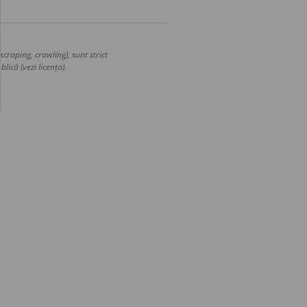
craping, crawling), sunt strict
lică (vezi licența).