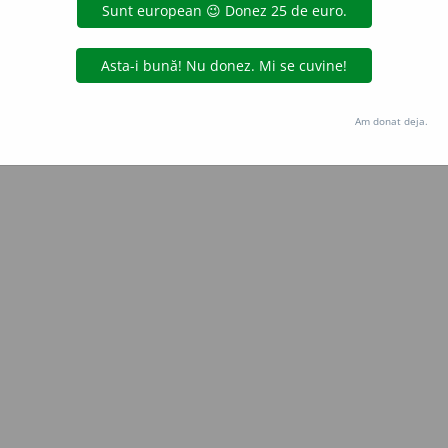
Copyright © 2004-2026 dexonline (https://dexonline.ro)
area datelor de pe acest site, inclusiv prin orice metode de extragere automată (web s
dul nostru prealabil scris, cu excepția seturilor de date oferite oficial spre utilizare pub
Am donat deja.
licență
confidențialitate
găzduit de
Hosterion