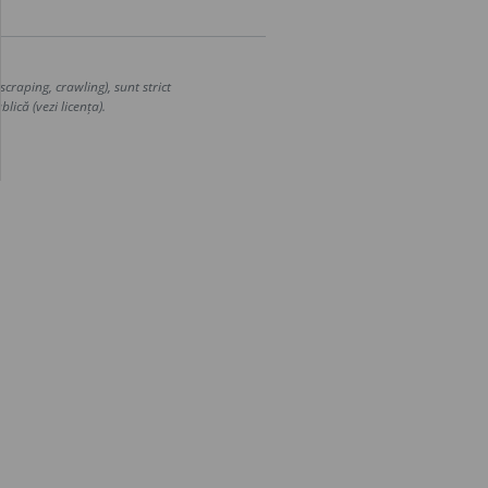
craping, crawling), sunt strict
lică (vezi licența).