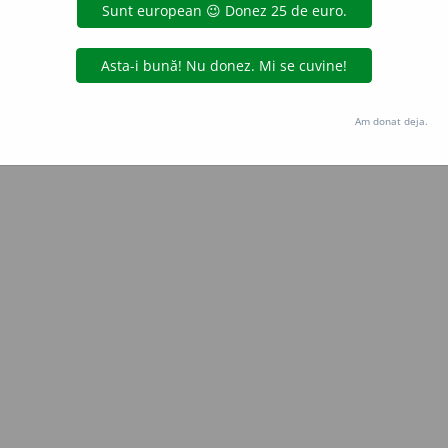
Copyright © 2004-2026 dexonline (https://dexonline.ro)
area datelor de pe acest site, inclusiv prin orice metode de extragere automată (web s
dul nostru prealabil scris, cu excepția seturilor de date oferite oficial spre utilizare pub
Am donat deja.
licență
confidențialitate
găzduit de
Hosterion