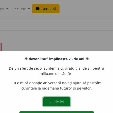
Donează
savings
ari
Resurse
®
🎉 dexonline
împlinește 25 de ani 🎉
De un sfert de secol suntem aici, gratuit, zi de zi, pentru
milioane de căutări.
Cu o mică donație aniversară ne-ați ajuta să păstrăm
cuvintele la îndemâna tuturor și pe viitor.
umit
a
le
,
abr.
d-tale
e
gall
acțiuni