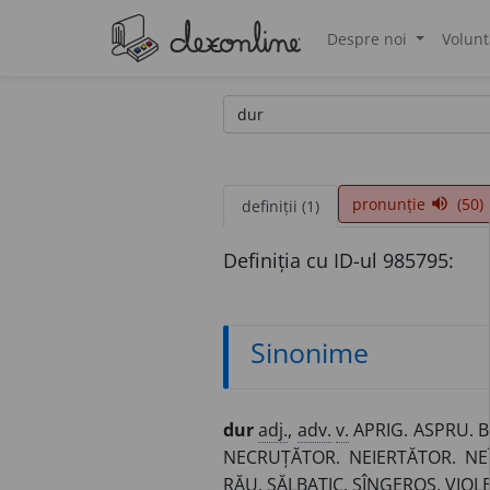
Despre noi
Volunt
®
pronunție
(50)
volume_up
definiții (1)
Definiția cu ID-ul 985795:
Sinonime
dur
adj.
,
adv.
v.
APRIG. ASPRU. B
NECRUȚĂTOR. NEIERTĂTOR. NE
RĂU. SĂLBATIC. SÎNGEROS. VIOL