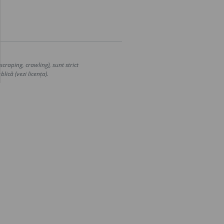
craping, crawling), sunt strict
lică (vezi licența).