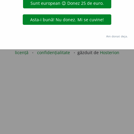
 de
LauraGellner
acțiuni
Copyright © 2004-2026 dexonline (https://dexonline.ro)
Am donat deja.
area datelor de pe acest site, inclusiv prin orice metode de extragere automată (web s
dul nostru prealabil scris, cu excepția seturilor de date oferite oficial spre utilizare pub
licență
confidențialitate
găzduit de
Hosterion