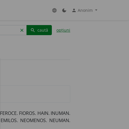
Anonim
language
dark_mode
person
caută
opțiuni
clear
search
 FEROCE. FIOROS. HAIN. INUMAN.
 NEMILOS. NEOMENOS. NEUMAN.