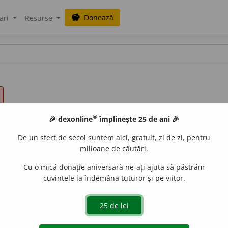
Donează
savings
ari
Resurse
®
🎉 dexonline
împlinește 25 de ani 🎉
De un sfert de secol suntem aici, gratuit, zi de zi, pentru
milioane de căutări.
Cu o mică donație aniversară ne-ați ajuta să păstrăm
cuvintele la îndemâna tuturor și pe viitor.
ARBAR. BRUTAL. CÎINOS. CRÎNCEN. CRUD. CRUNT. CUMPLIT.
ÎMBLÎNZIT. NEÎNDUPLECAT. NEÎNDURAT. NEÎNDURĂTOR.
ENT.