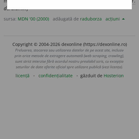
mangan și siliciu, foarte rezistent și ușor; dural
. (<
fr.
duralumin
)
sursa:
MDN '00 (2000)
adăugată de
raduborza
acțiuni
Copyright © 2004-2026 dexonline (https://dexonline.ro)
Preluarea, stocarea sau utilizarea datelor de pe acest site, inclusiv
prin orice metode de extragere automată (web scraping, crawling),
sunt strict interzise fără acordul nostru prealabil scris, cu excepția
seturilor de date oferite oficial spre utilizare publică (vezi licența).
licență
confidențialitate
găzduit de
Hosterion