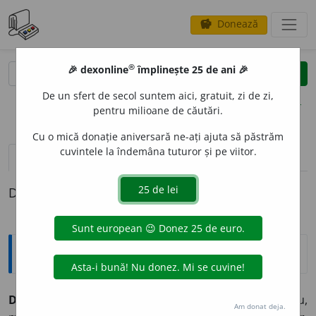
Donează
savings
®
®
🎉 dexonline
împlinește 25 de ani 🎉
caută
clear
search
De un sfert de secol suntem aici, gratuit, zi de zi,
opțiuni
pentru milioane de căutări.
Cu o mică donație aniversară ne-ați ajuta să păstrăm
cuvintele la îndemâna tuturor și pe viitor.
definiții (1)
Definiția cu ID-ul 461607:
Explicative DEX
DURALUM
I
NIU
s. n.
aliaj de aluminiu, cupru, magneziu,
Am donat deja.
1