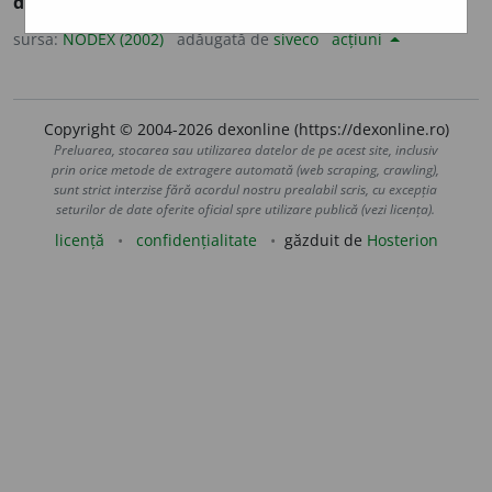
durității
] /<fr.
dureté,
lat.
duritas, ~atis
sursa:
NODEX (2002)
adăugată de
siveco
acțiuni
Copyright © 2004-2026 dexonline (https://dexonline.ro)
Preluarea, stocarea sau utilizarea datelor de pe acest site, inclusiv
prin orice metode de extragere automată (web scraping, crawling),
sunt strict interzise fără acordul nostru prealabil scris, cu excepția
seturilor de date oferite oficial spre utilizare publică (vezi licența).
licență
confidențialitate
găzduit de
Hosterion