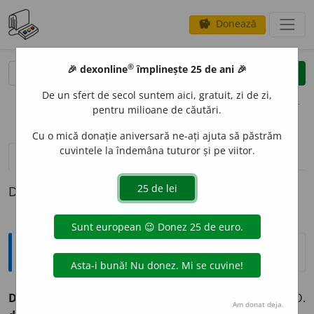
Donează
savings
®
®
🎉 dexonline
împlinește 25 de ani 🎉
caută
clear
search
De un sfert de secol suntem aici, gratuit, zi de zi,
opțiuni
pentru milioane de căutări.
Cu o mică donație aniversară ne-ați ajuta să păstrăm
cuvintele la îndemâna tuturor și pe viitor.
pronunție
(22)
volume_up
definiții (1)
Definiția cu ID-ul 333002:
Explicative DEX
DURIT
A
TE ~ăți
f.
Caracter dur. [Art.
duritatea;
G.-D.
Am donat deja.