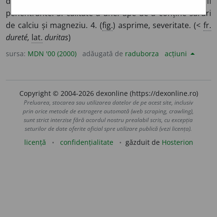
dure. 2. calitate a radiațiilor ionizante de a fi
penentrante. 3. calitate a unei ape de a conține săruri
de calciu și magneziu. 4. (
fig.
) asprime, severitate. (<
fr.
dureté,
lat.
duritas
)
sursa:
MDN '00 (2000)
adăugată de
raduborza
acțiuni
Copyright © 2004-2026 dexonline (https://dexonline.ro)
Preluarea, stocarea sau utilizarea datelor de pe acest site, inclusiv
prin orice metode de extragere automată (web scraping, crawling),
sunt strict interzise fără acordul nostru prealabil scris, cu excepția
seturilor de date oferite oficial spre utilizare publică (vezi licența).
licență
confidențialitate
găzduit de
Hosterion