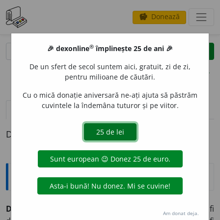
Donează
savings
®
®
🎉 dexonline
împlinește 25 de ani 🎉
caută
clear
search
De un sfert de secol suntem aici, gratuit, zi de zi,
opțiuni
pentru milioane de căutări.
Cu o mică donație aniversară ne-ați ajuta să păstrăm
cuvintele la îndemâna tuturor și pe viitor.
pronunție
(22)
volume_up
definiții (1)
Definiția cu ID-ul 461622:
Explicative DEX
DURIT
A
TE
s. f.
1. proprietate a corpurilor solide de a fi
Am donat deja.