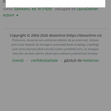
fig.
asprime, nemilostivire.
sursa:
Șăineanu, ed. VI (1929)
adăugată de
LauraGellner
acțiuni
Copyright © 2004-2026 dexonline (https://dexonline.ro)
Preluarea, stocarea sau utilizarea datelor de pe acest site, inclusiv
prin orice metode de extragere automată (web scraping, crawling),
sunt strict interzise fără acordul nostru prealabil scris, cu excepția
seturilor de date oferite oficial spre utilizare publică (vezi licența).
licență
confidențialitate
găzduit de
Hosterion