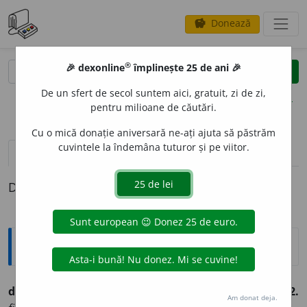
Donează
savings
®
®
🎉 dexonline
împlinește 25 de ani 🎉
caută
clear
search
De un sfert de secol suntem aici, gratuit, zi de zi,
opțiuni
pentru milioane de căutări.
Cu o mică donație aniversară ne-ați ajuta să păstrăm
cuvintele la îndemâna tuturor și pe viitor.
pronunție
(22)
volume_up
definiții (1)
Definiția cu ID-ul 791282:
Explicative DEX
duritate
f.
1.
calitatea lucrului dur:
duritatea fierului;
2.
Am donat deja.