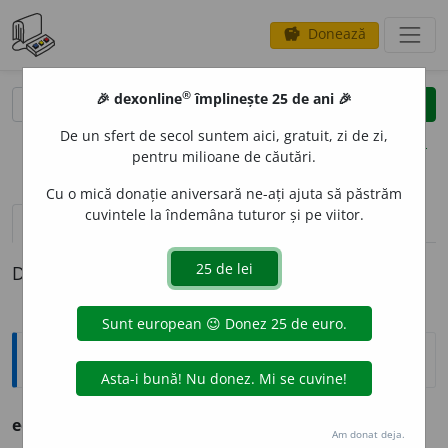
Donează
savings
®
®
🎉 dexonline
împlinește 25 de ani 🎉
caută
clear
search
De un sfert de secol suntem aici, gratuit, zi de zi,
opțiuni
pentru milioane de căutări.
Cu o mică donație aniversară ne-ați ajuta să păstrăm
cuvintele la îndemâna tuturor și pe viitor.
pronunție
(28)
volume_up
definiții (1)
Definiția cu ID-ul 763306:
Ortografice DOOM
echilibr
a
(a ~)
(-li-bra-)
vb.
,
ind.
prez.
3
echilibre
a
ză
Am donat deja.