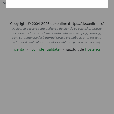
sursa:
DOOM 2 (2005)
adăugată de
raduborza
acțiuni
Copyright © 2004-2026 dexonline (https://dexonline.ro)
Preluarea, stocarea sau utilizarea datelor de pe acest site, inclusiv
prin orice metode de extragere automată (web scraping, crawling),
sunt strict interzise fără acordul nostru prealabil scris, cu excepția
seturilor de date oferite oficial spre utilizare publică (vezi licența).
licență
confidențialitate
găzduit de
Hosterion