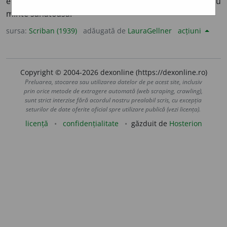
echilibru:
a echilibra o balanță. Fig. Om echilibrat,
om cu
minte sănătoasă.
sursa:
Scriban (1939)
adăugată de
LauraGellner
acțiuni
Copyright © 2004-2026 dexonline (https://dexonline.ro)
Preluarea, stocarea sau utilizarea datelor de pe acest site, inclusiv
prin orice metode de extragere automată (web scraping, crawling),
sunt strict interzise fără acordul nostru prealabil scris, cu excepția
seturilor de date oferite oficial spre utilizare publică (vezi licența).
licență
confidențialitate
găzduit de
Hosterion