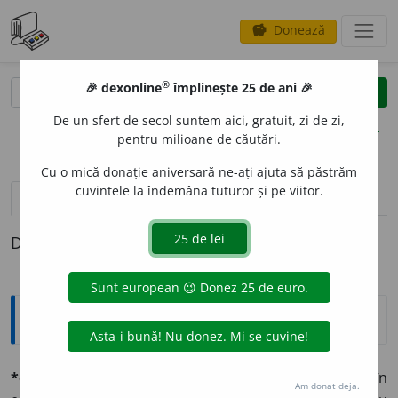
Donează
savings
®
®
🎉 dexonline
împlinește 25 de ani 🎉
caută
clear
search
De un sfert de secol suntem aici, gratuit, zi de zi,
opțiuni
pentru milioane de căutări.
Cu o mică donație aniversară ne-ați ajuta să păstrăm
cuvintele la îndemâna tuturor și pe viitor.
pronunție
(3)
volume_up
definiții (1)
Definiția cu ID-ul 579689:
Explicative DEX
*echilibréz
v. tr. (lat.
aequilíbro, -áre
). Cumpănesc, pun în
Am donat deja.