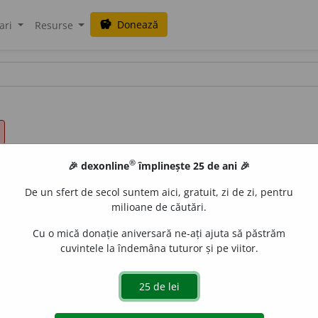
Donează
savings
ari
Resurse
®
🎉 dexonline
împlinește 25 de ani 🎉
De un sfert de secol suntem aici, gratuit, zi de zi, pentru
milioane de căutări.
Cu o mică donație aniversară ne-ați ajuta să păstrăm
cuvintele la îndemâna tuturor și pe viitor.