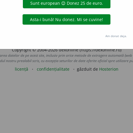
cuv.
—
LauraGellner
uraGellner
acțiuni
Am donat deja.
Copyright © 2004-2026 dexonline (https://dexonline.ro)
area datelor de pe acest site, inclusiv prin orice metode de extragere automată (web s
dul nostru prealabil scris, cu excepția seturilor de date oferite oficial spre utilizare pub
licență
confidențialitate
găzduit de
Hosterion