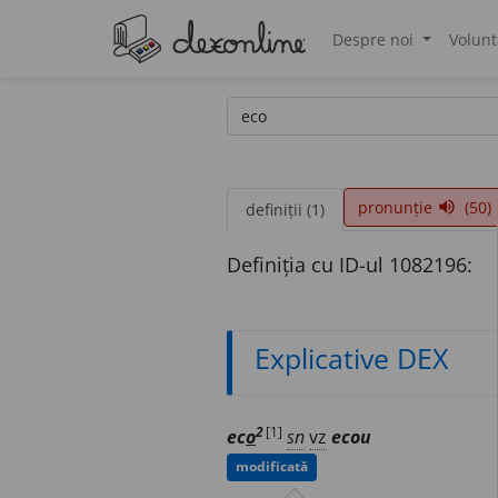
Despre noi
Volunt
®
pronunție
(50)
volume_up
definiții (1)
Definiția cu ID-ul 1082196:
Explicative DEX
2
[1]
ec
o
sn
vz
ecou
modificată