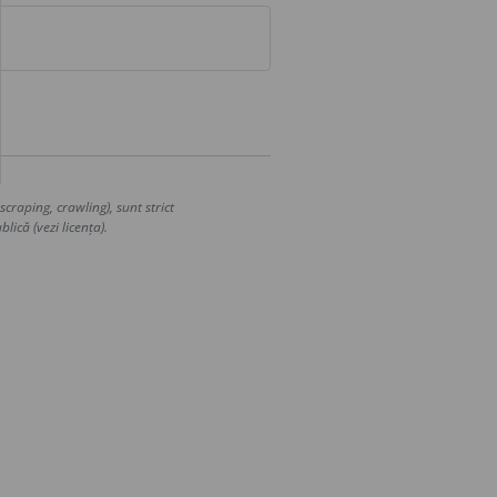
craping, crawling), sunt strict
lică (vezi licența).