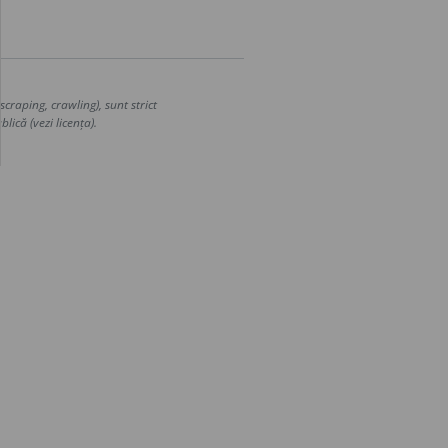
craping, crawling), sunt strict
lică (vezi licența).