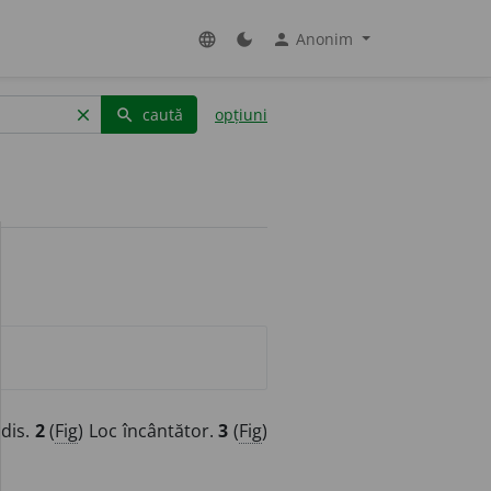
Anonim
language
dark_mode
person
caută
opțiuni
clear
search
adis.
2
(
Fig
) Loc încântător.
3
(
Fig
)