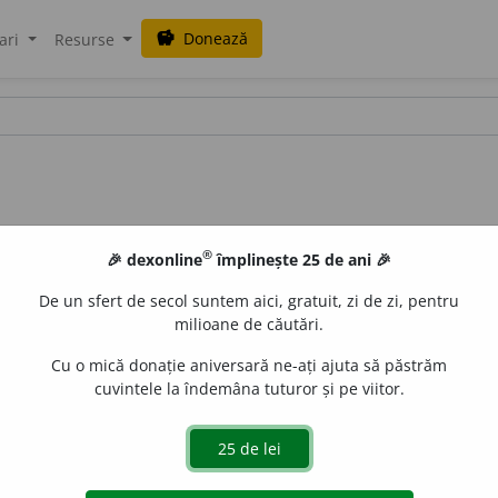
Donează
savings
ari
Resurse
®
🎉 dexonline
împlinește 25 de ani 🎉
De un sfert de secol suntem aici, gratuit, zi de zi, pentru
milioane de căutări.
Cu o mică donație aniversară ne-ați ajuta să păstrăm
cuvintele la îndemâna tuturor și pe viitor.
RG /
V:
(
înv
)
~d
e
m
/
Pl:
~e,
(rar)
~uri
/
E:
fr
éden
]
1
(
Liv
) Par