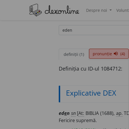
Despre noi
Volunt
®
pronunție
(4)
volume_up
definiții (1)
Definiția cu ID-ul 1084712:
Explicative DEX
ed
e
n
sn
[
At:
BIBLIA (1688),
ap.
TD
Fericire supremă.