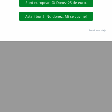
uraGellner
acțiuni
Copyright © 2004-2026 dexonline (https://dexonline.ro)
area datelor de pe acest site, inclusiv prin orice metode de extragere automată (web s
Am donat deja.
dul nostru prealabil scris, cu excepția seturilor de date oferite oficial spre utilizare pub
licență
confidențialitate
găzduit de
Hosterion