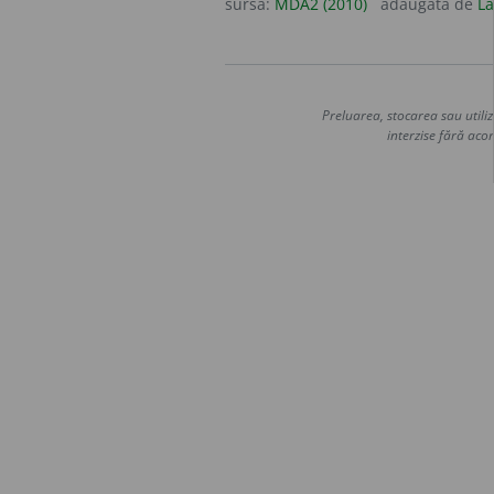
sursa:
MDA2 (2010)
adăugată de
La
Preluarea, stocarea sau utiliz
interzise fără acor